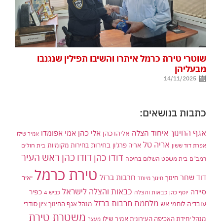
שוטרי טירת כרמל איתרו והשיבו תפילין שנגנבו
מבעליהן
14/11/2025
כתבות בנושאים:
אגף החינוך
איחוד הצלה
אלי כהן
אליהו כהן
אמי אפומדו
אמיר שילו
אריה טל
בחירות
אריה פרג'ון
בחירות מקומיות
בית חולים
אפרת דוד ששון
דודו כהן ראש העיר
דודו כהן
רמב"ם
בית משפט השלום בחיפה
טירת כרמל
דוד שחר
חרבות ברזל
יאיר
חינוך
חינוך מיוחד
כבאות והצלה לישראל
סיידה
כפיר
יוסף כהן
כבאות והצלה
כביש 4
מלחמת חרבות ברזל
עובדיה
לוחמי אש
מנהל אגף החינוך ציון סודרי
משטרת טירת
מנהל יחידת האכיפה העירונית אמיר שילו
מעצר