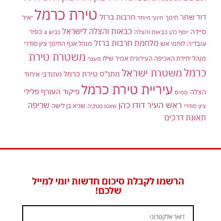
טירת כרמל
דוד שחר
חרבות ברזל
יאיר
חינוך
חינוך מיוחד
כבאות והצלה לישראל
סיידה
כפיר
יוסף כהן
כבאות והצלה
כביש 4
מלחמת חרבות ברזל
עובדיה
לוחמי אש
מנהל אגף החינוך ציון סודרי
משטרת טירת
מנהל יחידת האכיפה העירונית אמיר שילו
מעצר
כרמל
משטרת ישראל
מתנ"ס טירת כרמל
מתנדבי איחוד
עיריית טירת כרמל
פיקוד העורף
פלילי
הצלה
סמים
ראש העיר דודו כהן
שריפה
שגיא בן לישה
ציון סודרי
שאטו מטקיה
תאונת דרכים
הרשמו לקבלת סיכום חדשות יומי למייל
שלכם!