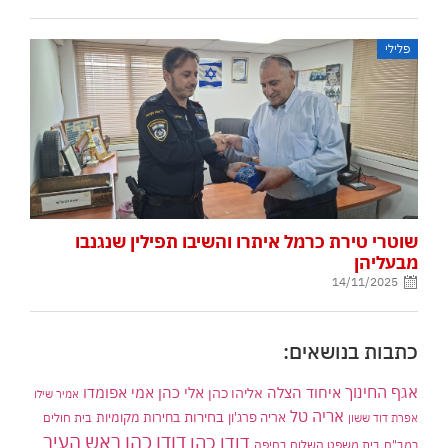
פלילי
שוטרי טירת כרמל איתרו והשיבו תפילין שנגנבו
מבעליהן
14/11/2025
כתבות בנושאים:
אגף החינוך
איחוד הצלה
אלי כהן
אליהו כהן
אמי אפומדו
אמיר שילו
אריה טל
בחירות
אריה פרג'ון
בחירות מקומיות
בית חולים
אפרת דוד ששון
דודו כהן ראש העיר
דודו כהן
רמב"ם
בית משפט השלום בחיפה