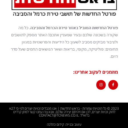
פורטל החדשות המוביל באזור טירת הכרמל והסביבה
. כל מה
שקורה בשכונה שלכם ובעיר שמעניין אתכם! האתר מספק לתושבים
ולציבור מבזקים מסביב לשעון: כל הידיעות והפרשנויות במגוון
תחומים: פוליטיקה, מקומי, בריאות ושאר הנושאים החמים שעל סדר
היום.
מוזמנים לעקוב אחרינו:
2023 © כל הזכויות שמורות - בראש החדשות | אנו מכבדים זכויות יוצרים לפי ס׳ 27א
לחוק זכויות יוצרים, לכן אם זיהיתם יצירה שלכם, אנא צרו עמנו קשר למתן קרדיט
בדוא"ל: CONTACT@TCNEWS.CO.IL
עיצוב ובנייה: קידום כהלכה