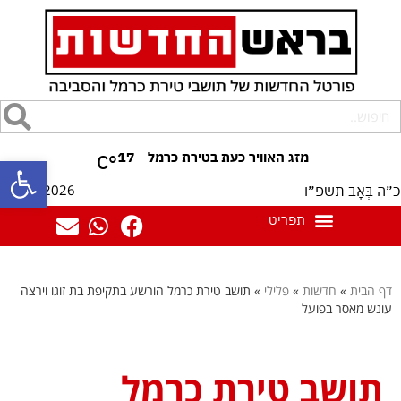
17
°C
פתח סרגל
08/08/2026
כ״ה בְּאָב תשפ״ו
דף הבית
»
חדשות
»
פלילי
»
תושב טירת כרמל הורשע בתקיפת בת זוגו וירצה
עונש מאסר בפועל
תושב טירת כרמל