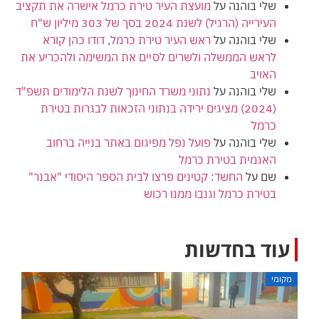
שלי בוהנה
על
מועצת העיר טירת כרמל אישרה את תקציב
העירייה (הרגיל) לשנת 2024 בסך של 303 מיליון ש"ח
שלי בוהנה
על
ראש העיר טירת כרמל, דודו כהן קורא
לראש הממשלה ולשרים לסיים את המשימה ולהכריע את
האויב
שלי בוהנה
על
נתוני משרד החינוך לשנת הלימודים תשפ"ד
(2024) מציגים ירידה בנתוני הזכאות לבגרות בטירת
כרמל
שלי בוהנה
על
פועל נפל מפיגום באתר בנייה ברחוב
האגמית בטירת כרמל
שם
על
החשד: קטינים פרצו לבית הספר היסודי "אבנר"
בטירת כרמל וגנבו ממנו רכוש
עוד בחדשות
מקומי