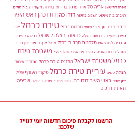
אריה טל
בחירות
אריה פרג'ון
בחירות מקומיות
בית חולים
אפרת דוד ששון
דודו כהן ראש העיר
דודו כהן
רמב"ם
בית משפט השלום בחיפה
טירת כרמל
דוד שחר
חרבות ברזל
יאיר
חינוך
חינוך מיוחד
כבאות והצלה לישראל
סיידה
כפיר
יוסף כהן
כבאות והצלה
כביש 4
מלחמת חרבות ברזל
עובדיה
לוחמי אש
מנהל אגף החינוך ציון סודרי
משטרת טירת
מנהל יחידת האכיפה העירונית אמיר שילו
מעצר
כרמל
משטרת ישראל
מתנ"ס טירת כרמל
מתנדבי איחוד
עיריית טירת כרמל
פיקוד העורף
פלילי
הצלה
סמים
ראש העיר דודו כהן
שריפה
שגיא בן לישה
ציון סודרי
שאטו מטקיה
תאונת דרכים
הרשמו לקבלת סיכום חדשות יומי למייל
שלכם!