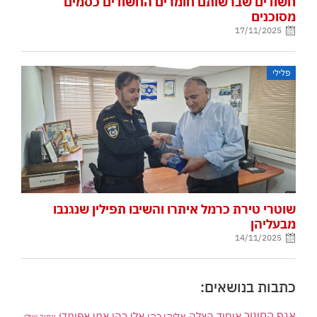
חשודים שברשותם חומרים החשודים כסמים
מסוכנים
17/11/2025
פלילי
שוטרי טירת כרמל איתרו והשיבו תפילין שנגנבו
מבעליהן
14/11/2025
כתבות בנושאים:
אגף החינוך
איחוד הצלה
אלי כהן
אליהו כהן
אמי אפומדו
אמיר שילו