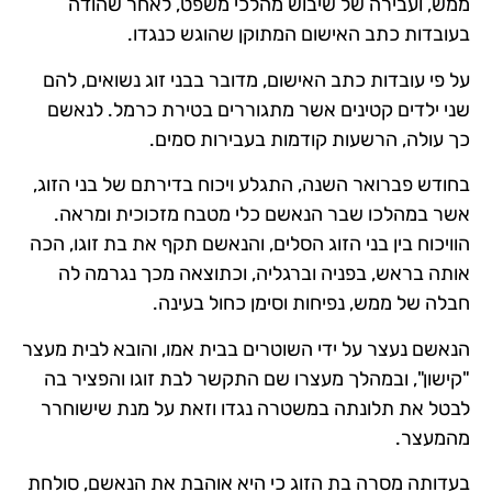
ממש, ועבירה של שיבוש מהלכי משפט, לאחר שהודה
בעובדות כתב האישום המתוקן שהוגש כנגדו.
על פי עובדות כתב האישום, מדובר בבני זוג נשואים, להם
שני ילדים קטינים אשר מתגוררים בטירת כרמל. לנאשם
כך עולה, הרשעות קודמות בעבירות סמים.
בחודש פברואר השנה, התגלע ויכוח בדירתם של בני הזוג,
אשר במהלכו שבר הנאשם כלי מטבח מזכוכית ומראה.
הוויכוח בין בני הזוג הסלים, והנאשם תקף את בת זוגו, הכה
אותה בראש, בפניה וברגליה, וכתוצאה מכך נגרמה לה
חבלה של ממש, נפיחות וסימן כחול בעינה.
הנאשם נעצר על ידי השוטרים בבית אמו, והובא לבית מעצר
"קישון", ובמהלך מעצרו שם התקשר לבת זוגו והפציר בה
לבטל את תלונתה במשטרה נגדו וזאת על מנת שישוחרר
מהמעצר.
בעדותה מסרה בת הזוג כי היא אוהבת את הנאשם, סולחת