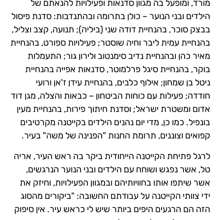
מורד, ומופעל בה מגוון סדנאות ופעילויות להנאתם של
הילדים ובני הנוער – כולן בתרומה ובהתנדבות: סדנת פיסול
בבצק סוכר, בהנחיית דודה שני (ביליה); תנועה, קצב וצליל,
בהנחיית עמית ליבר וחיה שוסטר; פעילויות ספורט, בהנחיית
מאיר כהן ובהנחיית נדיב סימנטוב ולירון גור; התעמלות
בוקר, בהנחיית סיגל פרלמוטר, סדנאות אפייה בהנחיית
ניטל בן שמחון; אילוף כלבים, בהנחיית עידן ז'אן ורועי
חודדה; פעילות עם כוחות הביטחון – כבאות והצלה, מגן דוד
אדום ומשטרת ישראל; וסדנת חיתוך פירות, בהנחיית מעין
בונפיל. כמו כן, מדי יום נהנים הילדים בקייטנה מקרטיבים
קפואים וצוננים, תרומת החנות "הפנינה של משה" בעיר.
לרגל פתיחת הקייטנה הייחודית ביקר בה ראש העיר, אריה
טל, אשר נפגש ושוחח עם הילדים ובני הנוער הנרגשים,
אשר שיתפו אותו בחוויותיהם ובמגוון הפעילויות, וחיזק את
ידי צוותי הקייטנה על עבודתם החשובה: "ביקורים מהסוג
הזה הם הרגעים היפים ביותר שיש לי כראש עיר. אין סיפוק