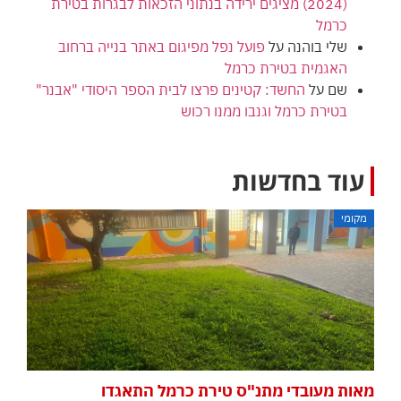
(2024) מציגים ירידה בנתוני הזכאות לבגרות בטירת
כרמל
שלי בוהנה
על
פועל נפל מפיגום באתר בנייה ברחוב
האגמית בטירת כרמל
שם
על
החשד: קטינים פרצו לבית הספר היסודי "אבנר"
בטירת כרמל וגנבו ממנו רכוש
עוד בחדשות
מקומי
מאות מעובדי מתנ"ס טירת כרמל התאגדו