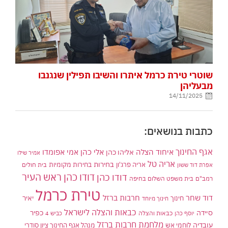
שוטרי טירת כרמל איתרו והשיבו תפילין שנגנבו
מבעליהן
14/11/2025
כתבות בנושאים:
אגף החינוך
איחוד הצלה
אלי כהן
אליהו כהן
אמי אפומדו
אמיר שילו
אריה טל
בחירות
אריה פרג'ון
בחירות מקומיות
בית חולים
אפרת דוד ששון
דודו כהן ראש העיר
דודו כהן
רמב"ם
בית משפט השלום בחיפה
טירת כרמל
דוד שחר
חרבות ברזל
יאיר
חינוך
חינוך מיוחד
כבאות והצלה לישראל
סיידה
כפיר
יוסף כהן
כבאות והצלה
כביש 4
מלחמת חרבות ברזל
עובדיה
לוחמי אש
מנהל אגף החינוך ציון סודרי