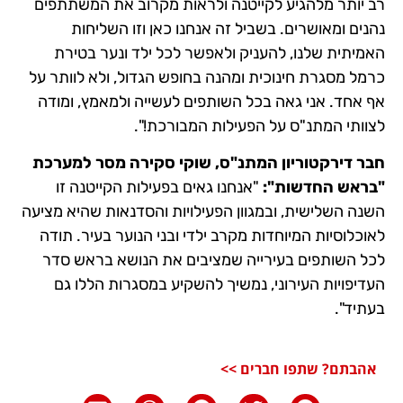
רב יותר מלהגיע לקייטנה ולראות מקרוב את המשתתפים
נהנים ומאושרים. בשביל זה אנחנו כאן וזו השליחות
האמיתית שלנו, להעניק ולאפשר לכל ילד ונער בטירת
כרמל מסגרת חינוכית ומהנה בחופש הגדול, ולא לוותר על
אף אחד. אני גאה בכל השותפים לעשייה ולמאמץ, ומודה
לצוותי המתנ"ס על הפעילות המבורכת!".
חבר דירקטוריון המתנ"ס, שוקי סקירה מסר למערכת
"בראש החדשות":
"אנחנו גאים בפעילות הקייטנה זו
השנה השלישית, ובמגוון הפעילויות והסדנאות שהיא מציעה
לאוכלוסיות המיוחדות מקרב ילדי ובני הנוער בעיר. תודה
לכל השותפים בעירייה שמציבים את הנושא בראש סדר
העדיפויות העירוני, נמשיך להשקיע במסגרות הללו גם
בעתיד".
אהבתם? שתפו חברים >>