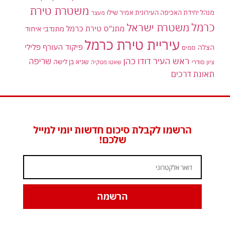
משטרת טירת
מנהל יחידת האכיפה העירונית אמיר שילו
מעצר
כרמל
משטרת ישראל
מתנ"ס טירת כרמל
מתנדבי איחוד
עיריית טירת כרמל
פיקוד העורף
פלילי
הצלה
סמים
ראש העיר דודו כהן
שריפה
שגיא בן לישה
ציון סודרי
שאטו מטקיה
תאונת דרכים
הרשמו לקבלת סיכום חדשות יומי למייל
שלכם!
הרשמה