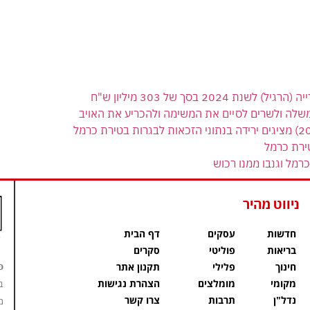
 בסך של 303 מיליון ש"ח
משלה ולשרים לסיים את המשימה ולהכריע את האויב
ירת כרמל
רמל וגנבו ממנו רכוש
ניווט מהיר
חדשות
עסקים
דף הבית
בריאות
פוליטי
סקרים
פ
חינוך
פלילי
תקנון אתר
מקומי
מומלצים
הצהרת נגישות
ב
נדל"ן
תרבות
צרו קשר
מ