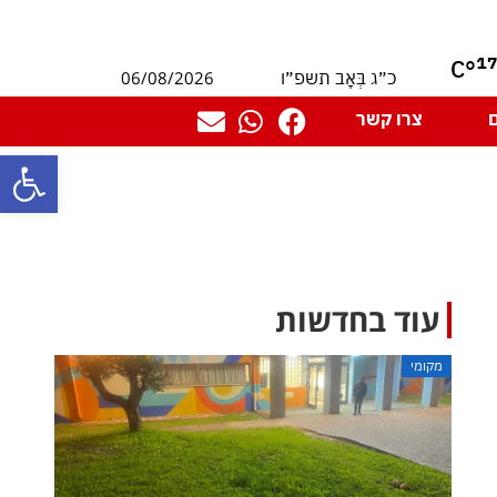
1
°C
06/08/2026
כ״ג בְּאָב תשפ״ו
צרו קשר
פתח סרגל
עוד בחדשות
מקומי