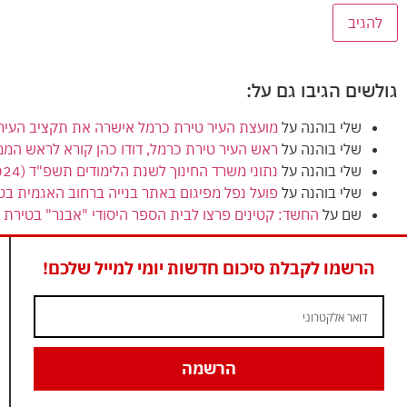
גולשים הגיבו גם על:
שלי בוהנה
על
מועצת העיר טירת כרמל אישרה את תקציב העירייה (הרגיל) לשנת 2024
שלי בוהנה
על
ראש העיר טירת כרמל, דודו כהן קורא לראש המ
שלי בוהנה
על
נתוני משרד החינוך לשנת הלימודים תשפ"ד (2024) מציגים ירידה בנתוני הזכאות לבגרות בטירת כרמל
שלי בוהנה
על
פועל נפל מפיגום באתר בנייה ברחוב האגמית בט
שם
על
החשד: קטינים פרצו לבית הספר היסודי "אבנר" בטירת כ
הרשמו לקבלת סיכום חדשות יומי למייל שלכם!
הרשמה