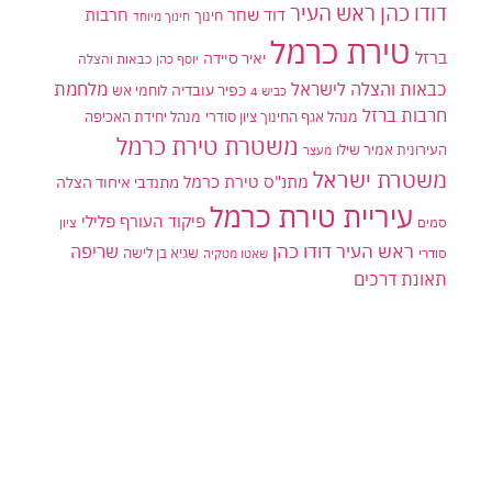
דודו כהן ראש העיר
דוד שחר
חרבות
חינוך
חינוך מיוחד
טירת כרמל
ברזל
יאיר סיידה
יוסף כהן
כבאות והצלה
כבאות והצלה לישראל
מלחמת
כפיר עובדיה
לוחמי אש
כביש 4
חרבות ברזל
מנהל אגף החינוך ציון סודרי
מנהל יחידת האכיפה
משטרת טירת כרמל
העירונית אמיר שילו
מעצר
משטרת ישראל
מתנ"ס טירת כרמל
מתנדבי איחוד הצלה
עיריית טירת כרמל
פיקוד העורף
פלילי
סמים
ציון
ראש העיר דודו כהן
שריפה
שגיא בן לישה
סודרי
שאטו מטקיה
תאונת דרכים