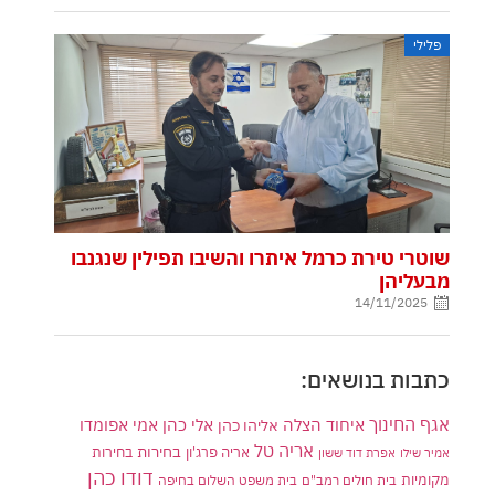
פלילי
שוטרי טירת כרמל איתרו והשיבו תפילין שנגנבו
מבעליהן
14/11/2025
כתבות בנושאים:
אגף החינוך
איחוד הצלה
אלי כהן
אליהו כהן
אמי אפומדו
אריה טל
בחירות
אריה פרג'ון
בחירות
אמיר שילו
אפרת דוד ששון
דודו כהן
מקומיות
בית חולים רמב"ם
בית משפט השלום בחיפה