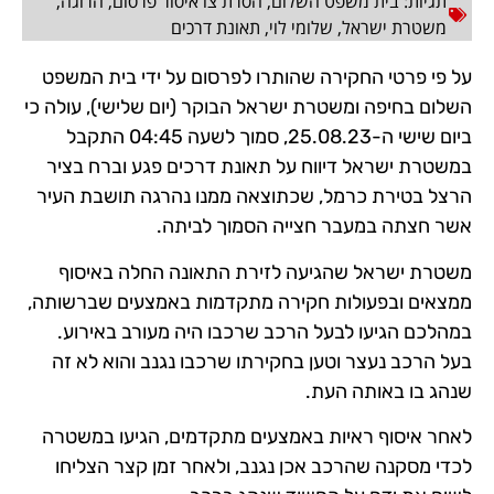
תגיות:
בית משפט השלום
,
הסרת צו איסור פרסום
,
הרוגה
,
משטרת ישראל
,
שלומי לוי
,
תאונת דרכים
על פי פרטי החקירה שהותרו לפרסום על ידי בית המשפט
השלום בחיפה ומשטרת ישראל הבוקר (יום שלישי), עולה כי
ביום שישי ה-25.08.23, סמוך לשעה 04:45 התקבל
במשטרת ישראל דיווח על תאונת דרכים פגע וברח בציר
הרצל בטירת כרמל, שכתוצאה ממנו נהרגה תושבת העיר
אשר חצתה במעבר חצייה הסמוך לביתה.
משטרת ישראל שהגיעה לזירת התאונה החלה באיסוף
ממצאים ובפעולות חקירה מתקדמות באמצעים שברשותה,
במהלכם הגיעו לבעל הרכב שרכבו היה מעורב באירוע.
בעל הרכב נעצר וטען בחקירתו שרכבו נגנב והוא לא זה
שנהג בו באותה העת.
לאחר איסוף ראיות באמצעים מתקדמים, הגיעו במשטרה
לכדי מסקנה שהרכב אכן נגנב, ולאחר זמן קצר הצליחו