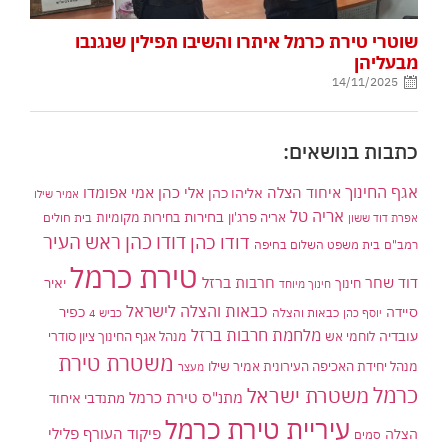
שוטרי טירת כרמל איתרו והשיבו תפילין שנגנבו
מבעליהן
14/11/2025
כתבות בנושאים:
אגף החינוך
איחוד הצלה
אלי כהן
אליהו כהן
אמי אפומדו
אמיר שילו
אריה טל
בחירות
אריה פרג'ון
בחירות מקומיות
בית חולים
אפרת דוד ששון
דודו כהן ראש העיר
דודו כהן
רמב"ם
בית משפט השלום בחיפה
טירת כרמל
דוד שחר
חרבות ברזל
יאיר
חינוך
חינוך מיוחד
כבאות והצלה לישראל
סיידה
כפיר
יוסף כהן
כבאות והצלה
כביש 4
מלחמת חרבות ברזל
עובדיה
לוחמי אש
מנהל אגף החינוך ציון סודרי
משטרת טירת
מנהל יחידת האכיפה העירונית אמיר שילו
מעצר
כרמל
משטרת ישראל
מתנ"ס טירת כרמל
מתנדבי איחוד
עיריית טירת כרמל
פיקוד העורף
פלילי
הצלה
סמים