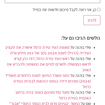
כן, אני רוצה לקבל סיכום חדשות יומי במייל
גולשים הגיבו גם על:
שלי בוהנה
על
מועצת העיר טירת כרמל אישרה את תקציב
העירייה (הרגיל) לשנת 2024 בסך של 303 מיליון ש"ח
שלי בוהנה
על
ראש העיר טירת כרמל, דודו כהן קורא
לראש הממשלה ולשרים לסיים את המשימה ולהכריע את
האויב
שלי בוהנה
על
נתוני משרד החינוך לשנת הלימודים תשפ"ד
(2024) מציגים ירידה בנתוני הזכאות לבגרות בטירת
כרמל
שלי בוהנה
על
פועל נפל מפיגום באתר בנייה ברחוב
האגמית בטירת כרמל
שם
על
החשד: קטינים פרצו לבית הספר היסודי "אבנר"