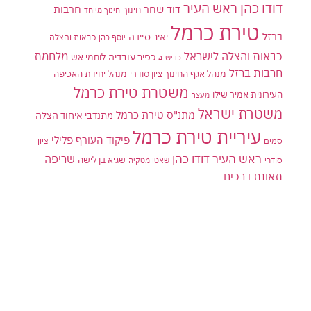
דודו כהן ראש העיר
דוד שחר
חרבות
חינוך
חינוך מיוחד
טירת כרמל
ברזל
יאיר סיידה
יוסף כהן
כבאות והצלה
כבאות והצלה לישראל
מלחמת
כפיר עובדיה
לוחמי אש
כביש 4
חרבות ברזל
מנהל אגף החינוך ציון סודרי
מנהל יחידת האכיפה
משטרת טירת כרמל
העירונית אמיר שילו
מעצר
משטרת ישראל
מתנ"ס טירת כרמל
מתנדבי איחוד הצלה
עיריית טירת כרמל
פיקוד העורף
פלילי
סמים
ציון
ראש העיר דודו כהן
שריפה
שגיא בן לישה
סודרי
שאטו מטקיה
תאונת דרכים