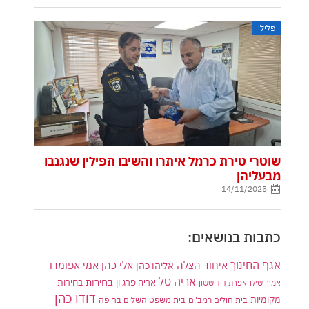
פלילי
שוטרי טירת כרמל איתרו והשיבו תפילין שנגנבו
מבעליהן
14/11/2025
כתבות בנושאים:
אגף החינוך
איחוד הצלה
אלי כהן
אליהו כהן
אמי אפומדו
אריה טל
בחירות
אריה פרג'ון
בחירות
אמיר שילו
אפרת דוד ששון
דודו כהן
מקומיות
בית חולים רמב"ם
בית משפט השלום בחיפה