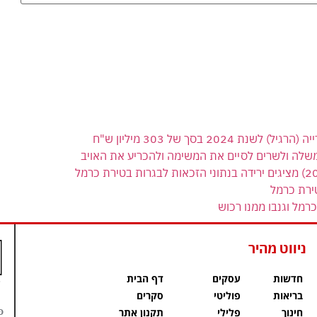
 בסך של 303 מיליון ש"ח
משלה ולשרים לסיים את המשימה ולהכריע את האויב
ירת כרמל
רמל וגנבו ממנו רכוש
ניווט מהיר
חדשות
עסקים
דף הבית
בריאות
פוליטי
סקרים
פ
חינוך
פלילי
תקנון אתר