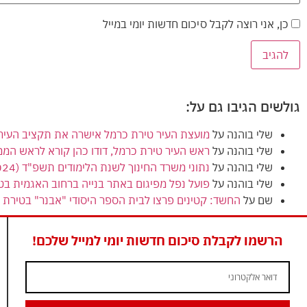
כן, אני רוצה לקבל סיכום חדשות יומי במייל
גולשים הגיבו גם על:
שלי בוהנה
על
מועצת העיר טירת כרמל אישרה את תקציב העירייה (הרגיל) לשנת 2024
שלי בוהנה
על
ראש העיר טירת כרמל, דודו כהן קורא לראש המ
שלי בוהנה
על
נתוני משרד החינוך לשנת הלימודים תשפ"ד (2024) מציגים ירידה בנתוני הזכאות לבגרות בטירת כרמל
שלי בוהנה
על
פועל נפל מפיגום באתר בנייה ברחוב האגמית בט
שם
על
החשד: קטינים פרצו לבית הספר היסודי "אבנר" בטירת כ
הרשמו לקבלת סיכום חדשות יומי למייל שלכם!