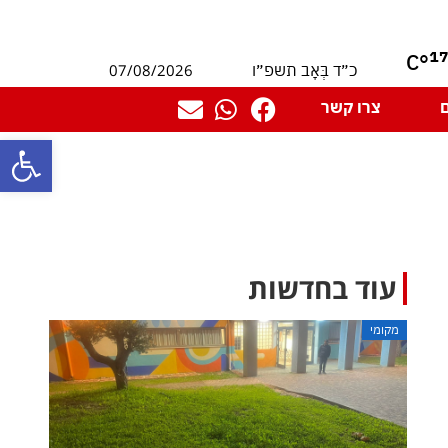
1
°C
07/08/2026
כ״ד בְּאָב תשפ״ו
צרו קשר
פתח סרגל
עוד בחדשות
מקומי