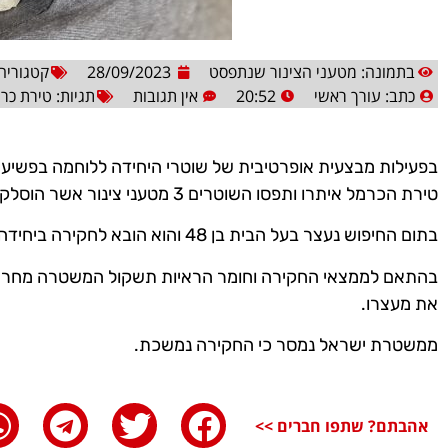
בתמונה: מטעני הצינור שנתפסט
28/09/2023
קטגוריה
כתב:
עורך ראשי
20:52
אין תגובות
תגיות:
טירת כר
בפעילות מבצעית אופרטיבית של שוטרי היחידה ללוחמה בפשי
טירת הכרמל איתרו ותפסו השוטרים 3 מטעני צינור אשר הוסלקו בבית בעיר וטופלו על ידי חבלן משטרה.
בתום החיפוש נעצר בעל הבית בן 48 והוא הובא לחקירה ביחידה ללוחמה בפשיעה של מרחב כרמל.
בהתאם לממצאי החקירה וחומר הראיות תשקול המשטרה מחר 
את מעצרו.
ממשטרת ישראל נמסר כי החקירה נמשכת.
אהבתם? שתפו חברים >>