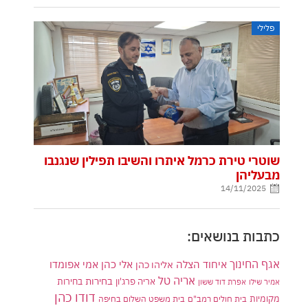
פלילי
שוטרי טירת כרמל איתרו והשיבו תפילין שנגנבו
מבעליהן
14/11/2025
כתבות בנושאים:
אגף החינוך
איחוד הצלה
אלי כהן
אליהו כהן
אמי אפומדו
אריה טל
בחירות
אריה פרג'ון
בחירות
אמיר שילו
אפרת דוד ששון
דודו כהן
מקומיות
בית חולים רמב"ם
בית משפט השלום בחיפה