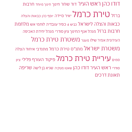
דודו כהן ראש העיר
דוד שחר
חרבות
חינוך
חינוך מיוחד
טירת כרמל
ברזל
יאיר סיידה
יוסף כהן
כבאות והצלה
כבאות והצלה לישראל
מלחמת
כפיר עובדיה
לוחמי אש
כביש 4
חרבות ברזל
מנהל אגף החינוך ציון סודרי
מנהל יחידת האכיפה
משטרת טירת כרמל
העירונית אמיר שילו
מעצר
משטרת ישראל
מתנ"ס טירת כרמל
מתנדבי איחוד הצלה
עיריית טירת כרמל
פיקוד העורף
פלילי
סמים
ציון
ראש העיר דודו כהן
שריפה
שגיא בן לישה
סודרי
שאטו מטקיה
תאונת דרכים