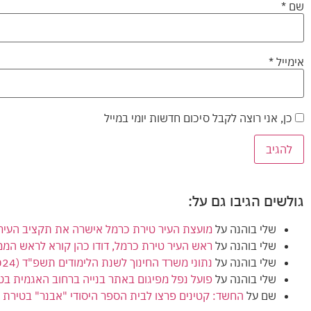
שם
*
אימייל
*
כן, אני רוצה לקבל סיכום חדשות יומי במייל
גולשים הגיבו גם על:
שלי בוהנה
על
מועצת העיר טירת כרמל אישרה את תקציב העירייה (הרגיל) לשנת 2024
שלי בוהנה
על
ראש העיר טירת כרמל, דודו כהן קורא לראש המ
שלי בוהנה
על
נתוני משרד החינוך לשנת הלימודים תשפ"ד (2024) מציגים ירידה בנתוני הזכאות לבגרות בטירת כרמל
שלי בוהנה
על
פועל נפל מפיגום באתר בנייה ברחוב האגמית בט
שם
על
החשד: קטינים פרצו לבית הספר היסודי "אבנר" בטירת כ