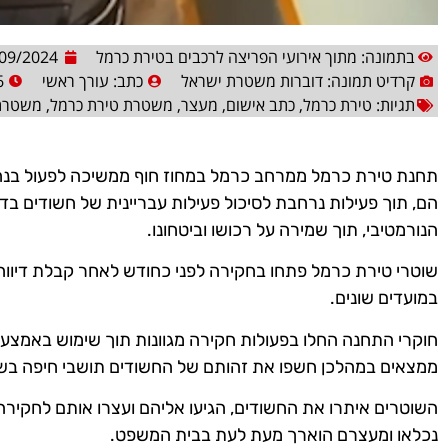
בתמונה: מתוך אירועי הפריצה לרכבים בטירת כרמל
09/2024
קרדיט תמונה: דוברות משטרת ישראל
כתב:
עורך ראשי
6
תגיות:
טירת כרמל
,
כתב אישום
,
מעצר
,
משטרת טירת כרמל
,
משטרת
תחנת טירת כרמל ממרחב כרמל במחוז חוף ממשיכה לפעול בנחי
הם, תוך פעילות נרחבת לסיכול פעילות עבריינית של חשודים בד
הנורמטיבי, תוך שמירה על רכושו וביטחונו.
שוטרי טירת כרמל פתחו בחקירה לפני כחודש לאחר קבלת דיוו
במועדים שונים.
חוקרי התחנה החלו בפעולות חקירה מגוונות תוך שימוש באמצעי
ממצאים במהלכן חשפו את זהותם של החשודים תושבי חיפה בשנות ה-20 
השוטרים איתרו את החשודים, הגיעו אליהם ועצרו אותם לחקיר
נכלאו ומעצרם הוארך מעת לעת בבית המשפט.