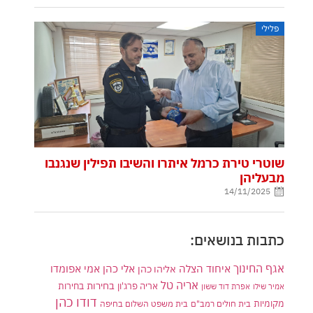
פלילי
שוטרי טירת כרמל איתרו והשיבו תפילין שנגנבו
מבעליהן
14/11/2025
כתבות בנושאים:
אגף החינוך
איחוד הצלה
אלי כהן
אליהו כהן
אמי אפומדו
אריה טל
בחירות
אריה פרג'ון
בחירות
אמיר שילו
אפרת דוד ששון
דודו כהן
מקומיות
בית חולים רמב"ם
בית משפט השלום בחיפה