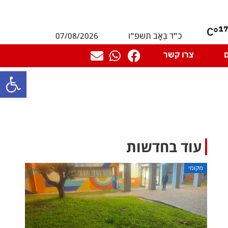
1
°C
07/08/2026
כ״ד בְּאָב תשפ״ו
צרו קשר
פתח סרגל
עוד בחדשות
מקומי