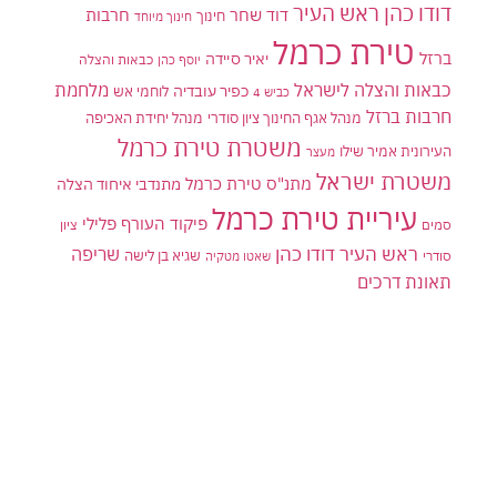
דודו כהן ראש העיר
דוד שחר
חרבות
חינוך
חינוך מיוחד
טירת כרמל
ברזל
יאיר סיידה
יוסף כהן
כבאות והצלה
כבאות והצלה לישראל
מלחמת
כפיר עובדיה
לוחמי אש
כביש 4
חרבות ברזל
מנהל אגף החינוך ציון סודרי
מנהל יחידת האכיפה
משטרת טירת כרמל
העירונית אמיר שילו
מעצר
משטרת ישראל
מתנ"ס טירת כרמל
מתנדבי איחוד הצלה
עיריית טירת כרמל
פיקוד העורף
פלילי
סמים
ציון
ראש העיר דודו כהן
שריפה
שגיא בן לישה
סודרי
שאטו מטקיה
תאונת דרכים