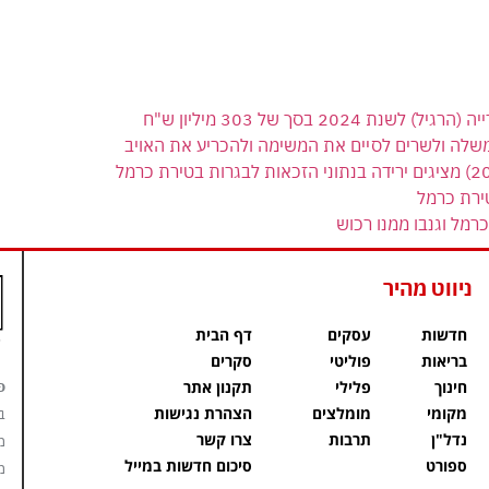
 בסך של 303 מיליון ש"ח
משלה ולשרים לסיים את המשימה ולהכריע את האויב
ירת כרמל
רמל וגנבו ממנו רכוש
ניווט מהיר
חדשות
עסקים
דף הבית
בריאות
פוליטי
סקרים
פ
חינוך
פלילי
תקנון אתר
מקומי
מומלצים
הצהרת נגישות
ב
נדל"ן
תרבות
צרו קשר
מ
ספורט
סיכום חדשות במייל
מ