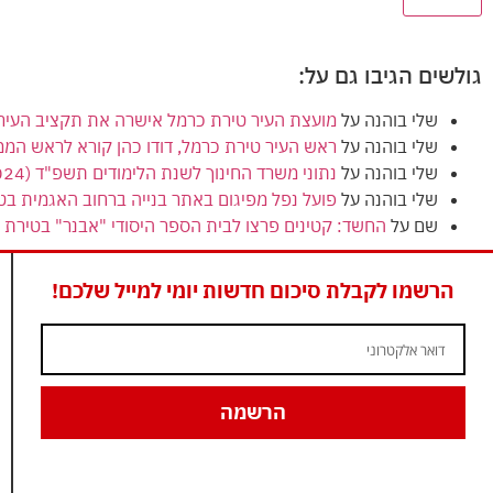
גולשים הגיבו גם על:
שלי בוהנה
על
מועצת העיר טירת כרמל אישרה את תקציב העירייה (הרגיל) לשנת 2024
שלי בוהנה
על
ראש העיר טירת כרמל, דודו כהן קורא לראש המ
שלי בוהנה
על
נתוני משרד החינוך לשנת הלימודים תשפ"ד (2024) מציגים ירידה בנתוני הזכאות לבגרות בטירת כרמל
שלי בוהנה
על
פועל נפל מפיגום באתר בנייה ברחוב האגמית בט
שם
על
החשד: קטינים פרצו לבית הספר היסודי "אבנר" בטירת כ
הרשמו לקבלת סיכום חדשות יומי למייל שלכם!
הרשמה