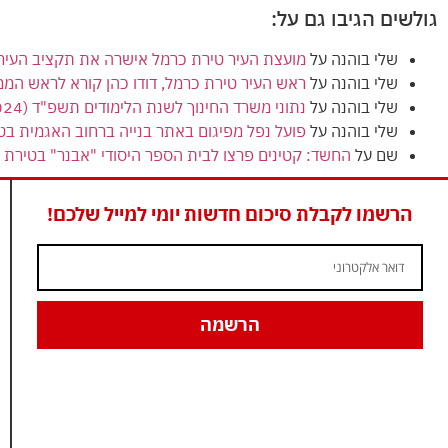
גולשים הגיבו גם על:
שלי בוהנה
על
מועצת העיר טירת כרמל אישרה את תקציב העירייה (הרגיל) לשנת 2024
שלי בוהנה
על
ראש העיר טירת כרמל, דודו כהן קורא לראש המ
שלי בוהנה
על
נתוני משרד החינוך לשנת הלימודים תשפ"ד (2024) מציגים ירידה בנתוני הזכאות לבגרות בטירת כרמל
שלי בוהנה
על
פועל נפל מפיגום באתר בנייה ברחוב האגמית בט
שם
על
החשד: קטינים פרצו לבית הספר היסודי "אבנר" בטירת כ
הרשמו לקבלת סיכום חדשות יומי למייל שלכם!
הרשמה