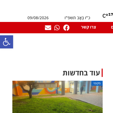
1
°C
09/08/2026
כ״ו בְּאָב תשפ״ו
צרו קשר
פתח סרגל
עוד בחדשות
מקומי