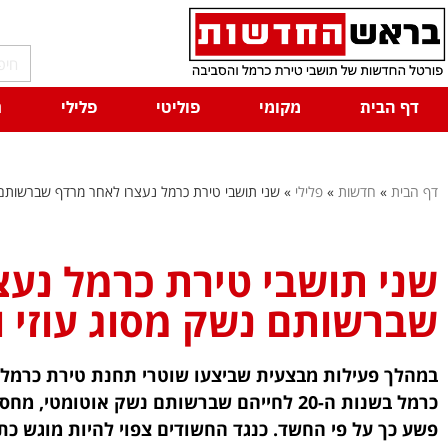
דף הבית
מקומי
פוליטי
פלילי
ח
דף הבית
»
חדשות
»
פלילי
»
שני תושבי טירת כרמל נעצרו לאחר מרדף שברשותם נ
שני תושבי טירת כרמל נע
שברשותם נשק מסוג עוזי ו
במהלך פעילות מבצעית שביצעו שוטרי תחנת טירת כרמל ב
כרמל בשנות ה-20 לחייהם שברשותם נשק אוטומט
פשע כך על פי החשד. כנגד החשודים צפוי להיות מוגש כ