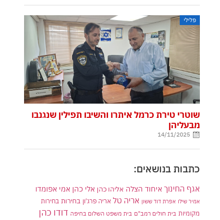
פלילי
שוטרי טירת כרמל איתרו והשיבו תפילין שנגנבו
מבעליהן
14/11/2025
כתבות בנושאים:
אגף החינוך
איחוד הצלה
אלי כהן
אליהו כהן
אמי אפומדו
אריה טל
בחירות
אריה פרג'ון
בחירות
אמיר שילו
אפרת דוד ששון
דודו כהן
מקומיות
בית חולים רמב"ם
בית משפט השלום בחיפה