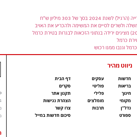
 בסך של 303 מיליון ש"ח
משלה ולשרים לסיים את המשימה ולהכריע את האויב
ירת כרמל
רמל וגנבו ממנו רכוש
ניווט מהיר
חדשות
עסקים
דף הבית
בריאות
פוליטי
סקרים
פ
חינוך
פלילי
תקנון אתר
מקומי
מומלצים
הצהרת נגישות
ב
נדל"ן
תרבות
צרו קשר
מ
ספורט
סיכום חדשות במייל
מ
מ