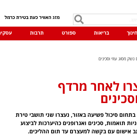
7
ינוך
בריאות
ספורט
תרבות
עסקים
שק מסוג עוזי וסכינים
צרו לאחר מרדף
סכינים
תחום סיכול פשיעה באזור, נעצרו שני תושבי טירת
י, מחסניות תואמות, סכינים ואגרופנים כהיערכות לביצוע
תב אישום עם בקשה למעצרם עד תום ההליכים.