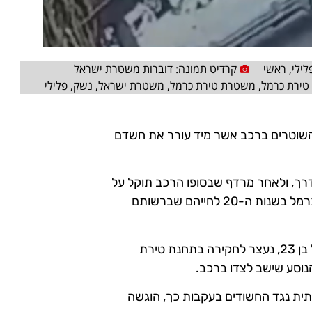
לילי
,
ראשי
קרדיט תמונה: דוברות משטרת ישראל
טירת כרמל
,
משטרת טירת כרמל
,
משטרת ישראל
,
נשק
,
פלילי
השוטרים ברכב אשר מיד עורר את חשדם
ך, ולאחר מרדף שבסופו הרכב תוקל על
ידי ניידת משטרה, בוצע מעצר במהלכו נעצרו שני תושבי טירת כרמל בשנות ה-20 לחייהם שברשותם
לפי המשטרה, נהג הרכב מחולל פשיעה מוכר תושב טירת כרמל בן 23, נעצר לחקירה בתחנת טירת
נוסע שישב לצדו ברכב.
ית נגד החשודים בעקבות כך, הוגשה