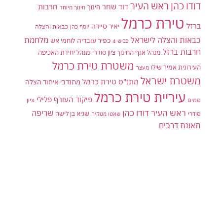
דודו כהן ראש העיר
דוד שחר
חרבות
חינוך
חינוך מיוחד
טירת כרמל
ברזל
יאיר סיידה
יוסף כהן
כבאות והצלה
כבאות והצלה לישראל
מלחמת
כפיר עובדיה
לוחמי אש
כביש 4
חרבות ברזל
מנהל אגף החינוך ציון סודרי
מנהל יחידת האכיפה
משטרת טירת כרמל
העירונית אמיר שילו
מעצר
משטרת ישראל
מתנ"ס טירת כרמל
מתנדבי איחוד הצלה
עיריית טירת כרמל
פיקוד העורף
פלילי
סמים
ציון
ראש העיר דודו כהן
שריפה
שגיא בן לישה
סודרי
שאטו מטקיה
תאונת דרכים