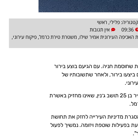
טגוריה:
פלילי
,
ראשי
09:36
אין תגובות
 האכיפה העירונית אמיר שילו
,
משטרת טירת כרמל
,
פיקוח עירוני
,
 שחוסמת חניה. עם הגיעם בוצע בירור
יצעו בירור, ולאחר שתשובותיו של
רוני.
עם הגעת כוח השיטור, נבדקה זהות החשוד ועלה כי מדובר בצעיר בן 25 תושב ג׳נין, שאינו מחזיק באשרת
מל.
גרת מדיניות העירייה לחזק את תחושת
עת בפעילות שוטפת ויזומה. נמשיך לפעול
".