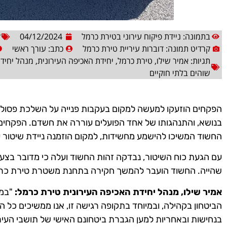
בתמונה: ניידת פיקוח עירוני בטירת כרמל
04/12/2024
ק
קרדיט תמונה: דוברות עיריית טירת כרמל
כתב:
עורך ראשי
תגיות:
אמיר שילו
,
טירת כרמל
,
יחידת האכיפה העירונית
,
מנהל יחידת
שוהים בלתי חוקיים
הפקחים הוזעקו למעשה למקום בעקבות פנייה על השלכת פסולת
בנושא, והתנהגותו של אחד הפועלים עוררה את חשדם. הפקחים ב
החשוד המשיכו להישמע מחשידות, למקום הוזמנה ניידת שיטור עי
שהייה. החשוד הועבר להמשך חקירה בתחנת משטרת טירת כר
אמיר שילו, מנהל יחידת האכיפה העירונית טירת כרמל:
"במס
הביטחון בקהילה, ובמיוחד בתקופה רגישה זו, אנו ממשיכים כל ה
בנחישות ובאחריות למען הגברת ביטחונם האישי של תושבי העיר