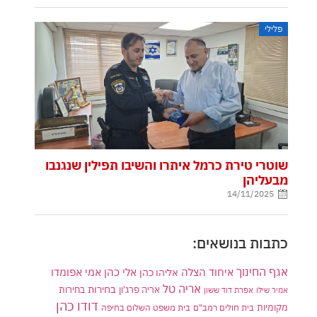
פלילי
שוטרי טירת כרמל איתרו והשיבו תפילין שנגנבו
מבעליהן
14/11/2025
כתבות בנושאים:
אגף החינוך
איחוד הצלה
אלי כהן
אליהו כהן
אמי אפומדו
אריה טל
בחירות
אריה פרג'ון
בחירות
אמיר שילו
אפרת דוד ששון
דודו כהן
מקומיות
בית חולים רמב"ם
בית משפט השלום בחיפה