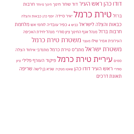
דודו כהן ראש העיר
דוד שחר
חרבות
חינוך
חינוך מיוחד
טירת כרמל
ברזל
יאיר סיידה
יוסף כהן
כבאות והצלה
כבאות והצלה לישראל
מלחמת
כפיר עובדיה
לוחמי אש
כביש 4
חרבות ברזל
מנהל אגף החינוך ציון סודרי
מנהל יחידת האכיפה
משטרת טירת כרמל
העירונית אמיר שילו
מעצר
משטרת ישראל
מתנ"ס טירת כרמל
מתנדבי איחוד הצלה
עיריית טירת כרמל
פיקוד העורף
פלילי
סמים
ציון
ראש העיר דודו כהן
שריפה
שגיא בן לישה
סודרי
שאטו מטקיה
תאונת דרכים