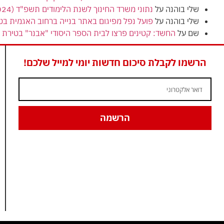
שלי בוהנה
על
נתוני משרד החינוך לשנת הלימודים תשפ"ד (2024) מציגים ירידה בנתוני הזכאות לבגרות בטירת כרמל
שלי בוהנה
על
פועל נפל מפיגום באתר בנייה ברחוב האגמית בט
שם
על
החשד: קטינים פרצו לבית הספר היסודי "אבנר" בטירת כ
הרשמו לקבלת סיכום חדשות יומי למייל שלכם!
הרשמה