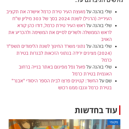
שלי בוהנה
על
מועצת העיר טירת כרמל אישרה את תקציב
העירייה (הרגיל) לשנת 2024 בסך של 303 מיליון ש"ח
שלי בוהנה
על
ראש העיר טירת כרמל, דודו כהן קורא
לראש הממשלה ולשרים לסיים את המשימה ולהכריע את
האויב
שלי בוהנה
על
נתוני משרד החינוך לשנת הלימודים תשפ"ד
(2024) מציגים ירידה בנתוני הזכאות לבגרות בטירת
כרמל
שלי בוהנה
על
פועל נפל מפיגום באתר בנייה ברחוב
האגמית בטירת כרמל
שם
על
החשד: קטינים פרצו לבית הספר היסודי "אבנר"
בטירת כרמל וגנבו ממנו רכוש
עוד בחדשות
מקומי