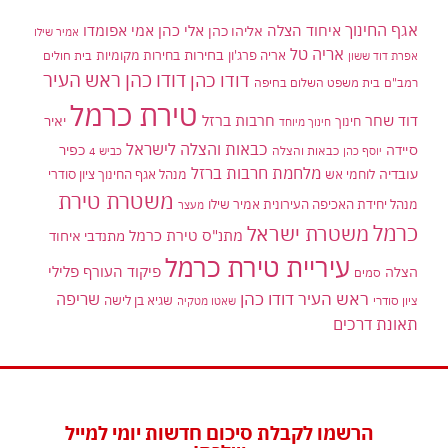
אגף החינוך
איחוד הצלה
אלי כהן
אליהו כהן
אמי אפומדו
אמיר שילו
אריה טל
בחירות
אריה פרג'ון
בחירות מקומיות
בית חולים
אפרת דוד ששון
דודו כהן ראש העיר
דודו כהן
רמב"ם
בית משפט השלום בחיפה
טירת כרמל
דוד שחר
חרבות ברזל
יאיר
חינוך
חינוך מיוחד
כבאות והצלה לישראל
סיידה
כפיר
יוסף כהן
כבאות והצלה
כביש 4
מלחמת חרבות ברזל
עובדיה
לוחמי אש
מנהל אגף החינוך ציון סודרי
משטרת טירת
מנהל יחידת האכיפה העירונית אמיר שילו
מעצר
כרמל
משטרת ישראל
מתנ"ס טירת כרמל
מתנדבי איחוד
עיריית טירת כרמל
פיקוד העורף
פלילי
הצלה
סמים
ראש העיר דודו כהן
שריפה
שגיא בן לישה
ציון סודרי
שאטו מטקיה
תאונת דרכים
הרשמו לקבלת סיכום חדשות יומי למייל