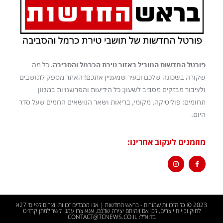
פורטל החדשות המוביל באזור טירת הכרמל והסביבה
. כל מה
שקורה בשכונה שלכם ובעיר שמעניין אתכם! האתר מספק לתושבים
ולציבור מבזקים מסביב לשעון: כל הידיעות והפרשנויות במגוון
תחומים: פוליטיקה, מקומי, בריאות ושאר הנושאים החמים שעל סדר
היום.
מוזמנים לעקוב אחרינו:
2023 © כל הזכויות שמורות - בראש החדשות | אנו מכבדים זכויות יוצרים לפי ס׳ 27א
לחוק זכויות יוצרים, לכן אם זיהיתם יצירה שלכם, אנא צרו עמנו קשר למתן קרדיט
בדוא"ל: CONTACT@TCNEWS.CO.IL