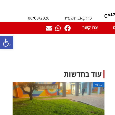
1
°C
06/08/2026
כ״ג בְּאָב תשפ״ו
צרו קשר
פתח סרגל
עוד בחדשות
מקומי