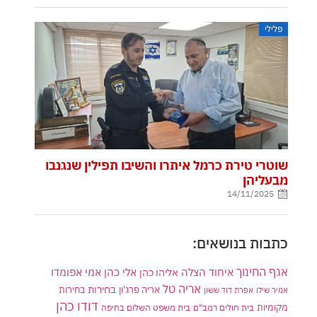
פלילי
שוטרי טירת כרמל איתרו והשיבו תפילין שנגנבו
מבעליהן
14/11/2025
כתבות בנושאים:
אגף החינוך
איחוד הצלה
אלי כהן
אליהו כהן
אמי אפומדו
אריה טל
בחירות
אריה פרג'ון
בחירות
אמיר שילו
אפרת דוד ששון
דודו כהן
מקומיות
בית חולים רמב"ם
בית משפט השלום בחיפה