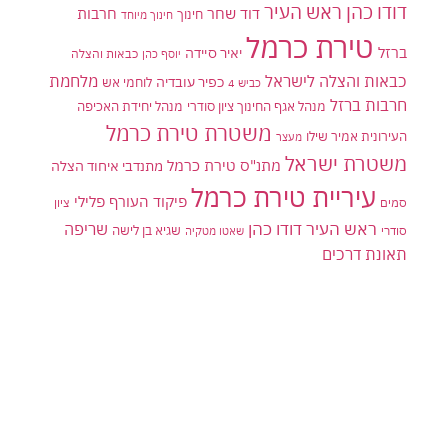
דודו כהן ראש העיר
דוד שחר
חרבות
חינוך
חינוך מיוחד
טירת כרמל
ברזל
יאיר סיידה
יוסף כהן
כבאות והצלה
כבאות והצלה לישראל
מלחמת
כפיר עובדיה
לוחמי אש
כביש 4
חרבות ברזל
מנהל אגף החינוך ציון סודרי
מנהל יחידת האכיפה
משטרת טירת כרמל
העירונית אמיר שילו
מעצר
משטרת ישראל
מתנ"ס טירת כרמל
מתנדבי איחוד הצלה
עיריית טירת כרמל
פיקוד העורף
פלילי
סמים
ציון
ראש העיר דודו כהן
שריפה
שגיא בן לישה
סודרי
שאטו מטקיה
תאונת דרכים