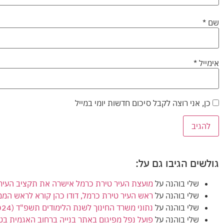
שם
*
אימייל
*
כן, אני רוצה לקבל סיכום חדשות יומי במייל
גולשים הגיבו גם על:
שלי בוהנה
על
מועצת העיר טירת כרמל אישרה את תקציב העירייה (הרגיל) לשנת 2024
שלי בוהנה
על
ראש העיר טירת כרמל, דודו כהן קורא לראש המ
שלי בוהנה
על
נתוני משרד החינוך לשנת הלימודים תשפ"ד (2024) מציגים ירידה בנתוני הזכאות לבגרות בטירת כרמל
שלי בוהנה
על
פועל נפל מפיגום באתר בנייה ברחוב האגמית בט