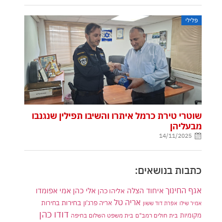
פלילי
שוטרי טירת כרמל איתרו והשיבו תפילין שנגנבו
מבעליהן
14/11/2025
כתבות בנושאים:
אגף החינוך
איחוד הצלה
אלי כהן
אליהו כהן
אמי אפומדו
אריה טל
בחירות
אריה פרג'ון
בחירות
אמיר שילו
אפרת דוד ששון
דודו כהן
מקומיות
בית חולים רמב"ם
בית משפט השלום בחיפה