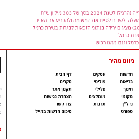
 בסך של 303 מיליון ש"ח
משלה ולשרים לסיים את המשימה ולהכריע את האויב
ירת כרמל
רמל וגנבו ממנו רכוש
ניווט מהיר
חדשות
עסקים
דף הבית
בריאות
פוליטי
סקרים
פ
חינוך
פלילי
תקנון אתר
מקומי
מומלצים
הצהרת נגישות
ב
נדל"ן
תרבות
צרו קשר
מ
ספורט
סיכום חדשות במייל
מ
מ