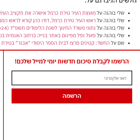
גולשים הגיבו גם על:
שלי בוהנה
על
מועצת העיר טירת כרמל אישרה את תקציב העירייה (הרגיל) לשנת 2024
שלי בוהנה
על
ראש העיר טירת כרמל, דודו כהן קורא לראש המ
שלי בוהנה
על
נתוני משרד החינוך לשנת הלימודים תשפ"ד (2024) מציגים ירידה בנתוני הזכאות לבגרות בטירת כרמל
שלי בוהנה
על
פועל נפל מפיגום באתר בנייה ברחוב האגמית בט
שם
על
החשד: קטינים פרצו לבית הספר היסודי "אבנר" בטירת כ
הרשמו לקבלת סיכום חדשות יומי למייל שלכם!
הרשמה