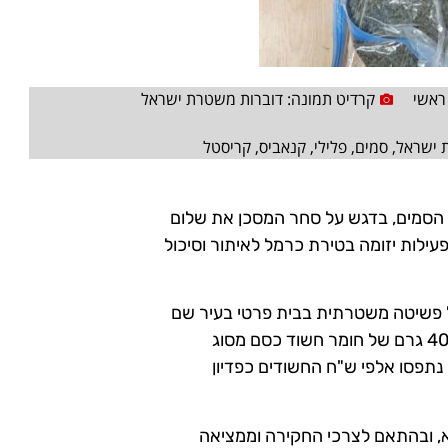
ראשי
קרדיט תמונה: דוברות משטרת ישראל
 ישראל
,
סמים
,
פלילי
,
קנאביס
,
קריסטל
סמים, בדגש על סחר המסכן את שלום
עילות יזומה בטירת כרמל לאיתור וסיכול
 פשיטה משטרתית בבית פרטי בעיר שם
חשפו בדירה כ-15 ק"ג של חומר חשוד כסם מסוג קנאביס וכ-400 גרם של חומר חשוד כסם מסוג
נתפסו אלפי ש"ח החשודים כפדיון
ר בסיומה נכלא, ובהתאם לצרכי החקירה וממציאה