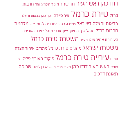
דודו כהן ראש העיר
דוד שחר
חרבות
חינוך
חינוך מיוחד
טירת כרמל
ברזל
יאיר סיידה
יוסף כהן
כבאות והצלה
כבאות והצלה לישראל
מלחמת
כפיר עובדיה
לוחמי אש
כביש 4
חרבות ברזל
מנהל אגף החינוך ציון סודרי
מנהל יחידת האכיפה
משטרת טירת כרמל
העירונית אמיר שילו
מעצר
משטרת ישראל
מתנ"ס טירת כרמל
מתנדבי איחוד הצלה
עיריית טירת כרמל
פיקוד העורף
פלילי
סמים
ציון
ראש העיר דודו כהן
שריפה
שגיא בן לישה
סודרי
שאטו מטקיה
תאונת דרכים