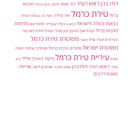
דודו כהן ראש העיר
דוד שחר
חרבות
חינוך
חינוך מיוחד
טירת כרמל
ברזל
יאיר סיידה
יוסף כהן
כבאות והצלה
כבאות והצלה לישראל
מלחמת
כפיר עובדיה
לוחמי אש
כביש 4
חרבות ברזל
מנהל אגף החינוך ציון סודרי
מנהל יחידת האכיפה
משטרת טירת כרמל
העירונית אמיר שילו
מעצר
משטרת ישראל
מתנ"ס טירת כרמל
מתנדבי איחוד הצלה
עיריית טירת כרמל
פיקוד העורף
פלילי
סמים
ציון
ראש העיר דודו כהן
שריפה
שגיא בן לישה
סודרי
שאטו מטקיה
תאונת דרכים