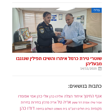
פלילי
שוטרי טירת כרמל איתרו והשיבו תפילין שנגנבו
מבעליהן
14/11/2025
כתבות בנושאים:
אגף החינוך
איחוד הצלה
אלי כהן
אליהו כהן
אמי אפומדו
אריה טל
בחירות
אריה פרג'ון
בחירות
אמיר שילו
אפרת דוד ששון
דודו כהן
מקומיות
בית חולים רמב"ם
בית משפט השלום בחיפה