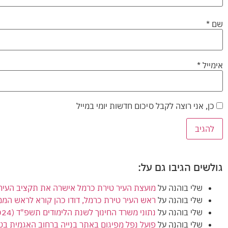
שם
*
אימייל
*
כן, אני רוצה לקבל סיכום חדשות יומי במייל
גולשים הגיבו גם על:
שלי בוהנה
על
מועצת העיר טירת כרמל אישרה את תקציב העירייה (הרגיל) לשנת 2024
שלי בוהנה
על
ראש העיר טירת כרמל, דודו כהן קורא לראש המ
שלי בוהנה
על
נתוני משרד החינוך לשנת הלימודים תשפ"ד (2024) מציגים ירידה בנתוני הזכאות לבגרות בטירת כרמל
שלי בוהנה
על
פועל נפל מפיגום באתר בנייה ברחוב האגמית בט