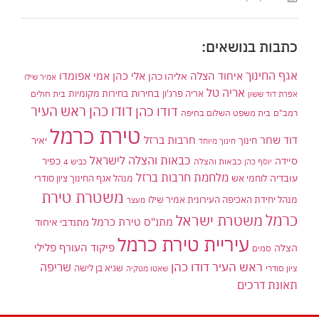
כתבות בנושאים:
אגף החינוך
איחוד הצלה
אלי כהן
אליהו כהן
אמי אפומדו
אמיר שילו
אריה טל
בחירות
אריה פרג'ון
בחירות מקומיות
בית חולים
אפרת דוד ששון
דודו כהן ראש העיר
דודו כהן
רמב"ם
בית משפט השלום בחיפה
טירת כרמל
דוד שחר
חרבות ברזל
יאיר
חינוך
חינוך מיוחד
כבאות והצלה לישראל
סיידה
כפיר
יוסף כהן
כבאות והצלה
כביש 4
מלחמת חרבות ברזל
עובדיה
לוחמי אש
מנהל אגף החינוך ציון סודרי
משטרת טירת
מנהל יחידת האכיפה העירונית אמיר שילו
מעצר
כרמל
משטרת ישראל
מתנ"ס טירת כרמל
מתנדבי איחוד
עיריית טירת כרמל
פיקוד העורף
פלילי
הצלה
סמים
ראש העיר דודו כהן
שריפה
שגיא בן לישה
ציון סודרי
שאטו מטקיה
תאונת דרכים