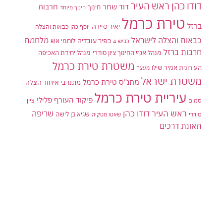
דודו כהן ראש העיר
דוד שחר
חרבות
חינוך
חינוך מיוחד
טירת כרמל
ברזל
יאיר סיידה
יוסף כהן
כבאות והצלה
כבאות והצלה לישראל
מלחמת
כפיר עובדיה
לוחמי אש
כביש 4
חרבות ברזל
מנהל אגף החינוך ציון סודרי
מנהל יחידת האכיפה
משטרת טירת כרמל
העירונית אמיר שילו
מעצר
משטרת ישראל
מתנ"ס טירת כרמל
מתנדבי איחוד הצלה
עיריית טירת כרמל
פיקוד העורף
פלילי
סמים
ציון
ראש העיר דודו כהן
שריפה
שגיא בן לישה
סודרי
שאטו מטקיה
תאונת דרכים