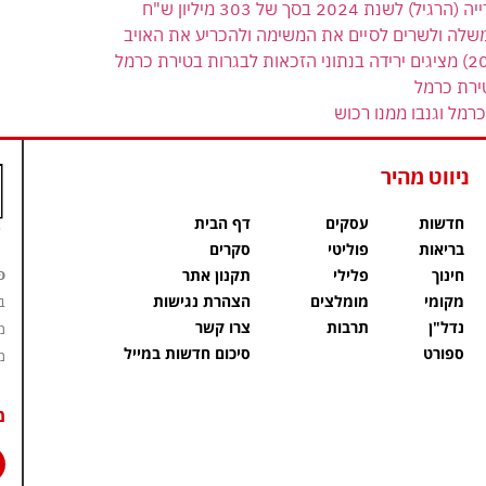
 בסך של 303 מיליון ש"ח
משלה ולשרים לסיים את המשימה ולהכריע את האויב
ירת כרמל
רמל וגנבו ממנו רכוש
ניווט מהיר
חדשות
עסקים
דף הבית
בריאות
פוליטי
סקרים
פ
חינוך
פלילי
תקנון אתר
מקומי
מומלצים
הצהרת נגישות
ב
נדל"ן
תרבות
צרו קשר
מ
ספורט
סיכום חדשות במייל
מ
מ