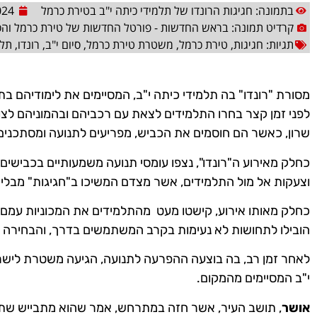
בתמונה: חגיגות הרונדו של תלמידי כיתה י"ב בטירת כרמל
024
קרדיט תמונה: בראש החדשות - פורטל החדשות של טירת כרמל וה
תגיות:
חגיגות
,
טירת כרמל
,
משטרת טירת כרמל
,
סיום י"ב
,
רונדו
,
תלמ
מסורת "רונדו" בה תלמידי כיתה י"ב, המסיימים את לימודיהם ב
לפני זמן קצר בחרו התלמידים לצאת עם רכביהם ובהמוניהם לצו
שרון, כאשר הם חוסמים את הכביש, מפריעים לתנועה ומסתכנים
כחלק מאירוע ה"רונדו", נצפו עומסי תנועה משמעותיים בכבישים, 
וצעקות אל מול התלמידים, אשר מצדם המשיכו ב"חגיגות" מבלי
כחלק מאותו אירוע, קישטו מעט מהתלמידים את המכוניות עמם הג
הובילו לתחושות לא נעימות בקרב המשתמשים בדרך, והבחירה ש
לאחר זמן רב, בה בוצעה ההפרעה לתנועה, הגיעה משטרת לישר
י"ב המסיימים מהמקום.
אושר
, תושב העיר, אשר חזה במתרחש, אמר שהוא מתבייש שתלמ