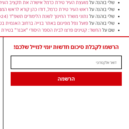
שלי בוהנה
על
מועצת העיר טירת כרמל אישרה את תקציב העירייה (הרגיל) לשנת 2024
שלי בוהנה
על
ראש העיר טירת כרמל, דודו כהן קורא לראש המ
שלי בוהנה
על
נתוני משרד החינוך לשנת הלימודים תשפ"ד (2024) מציגים ירידה בנתוני הזכאות לבגרות בטירת כרמל
שלי בוהנה
על
פועל נפל מפיגום באתר בנייה ברחוב האגמית בט
שם
על
החשד: קטינים פרצו לבית הספר היסודי "אבנר" בטירת כ
הרשמו לקבלת סיכום חדשות יומי למייל שלכם!
הרשמה