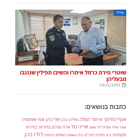
פלילי
שוטרי טירת כרמל איתרו והשיבו תפילין שנגנבו
מבעליהן
14/11/2025
כתבות בנושאים:
אגף החינוך
איחוד הצלה
אלי כהן
אליהו כהן
אמי אפומדו
אריה טל
בחירות
אריה פרג'ון
בחירות
אמיר שילו
אפרת דוד ששון
דודו כהן
מקומיות
בית חולים רמב"ם
בית משפט השלום בחיפה