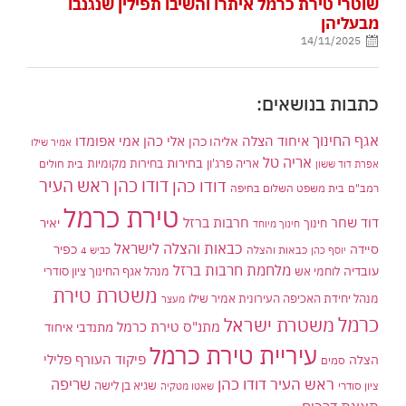
שוטרי טירת כרמל איתרו והשיבו תפילין שנגנבו
מבעליהן
14/11/2025
כתבות בנושאים:
אגף החינוך
איחוד הצלה
אלי כהן
אליהו כהן
אמי אפומדו
אמיר שילו
אריה טל
בחירות
אריה פרג'ון
בחירות מקומיות
בית חולים
אפרת דוד ששון
דודו כהן ראש העיר
דודו כהן
רמב"ם
בית משפט השלום בחיפה
טירת כרמל
דוד שחר
חרבות ברזל
יאיר
חינוך
חינוך מיוחד
כבאות והצלה לישראל
סיידה
כפיר
יוסף כהן
כבאות והצלה
כביש 4
מלחמת חרבות ברזל
עובדיה
לוחמי אש
מנהל אגף החינוך ציון סודרי
משטרת טירת
מנהל יחידת האכיפה העירונית אמיר שילו
מעצר
כרמל
משטרת ישראל
מתנ"ס טירת כרמל
מתנדבי איחוד
עיריית טירת כרמל
פיקוד העורף
פלילי
הצלה
סמים
ראש העיר דודו כהן
שריפה
שגיא בן לישה
ציון סודרי
שאטו מטקיה