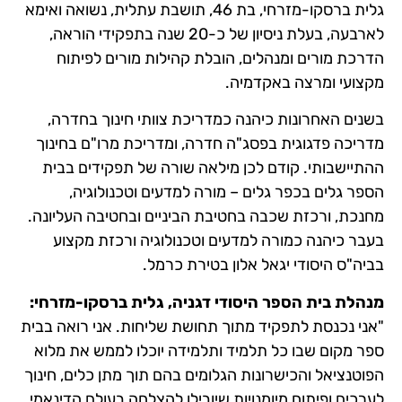
גלית ברסקו-מזרחי, בת 46, תושבת עתלית, נשואה ואימא
לארבעה, בעלת ניסיון של כ-20 שנה בתפקידי הוראה,
הדרכת מורים ומנהלים, הובלת קהילות מורים לפיתוח
מקצועי ומרצה באקדמיה.
בשנים האחרונות כיהנה כמדריכת צוותי חינוך בחדרה,
מדריכה פדגוגית בפסג"ה חדרה, ומדריכת מרו"ם בחינוך
ההתיישבותי. קודם לכן מילאה שורה של תפקידים בבית
הספר גלים בכפר גלים – מורה למדעים וטכנולוגיה,
מחנכת, ורכזת שכבה בחטיבת הביניים ובחטיבה העליונה.
בעבר כיהנה כמורה למדעים וטכנולוגיה ורכזת מקצוע
בביה"ס היסודי יגאל אלון בטירת כרמל.
מנהלת בית הספר היסודי דגניה, גלית ברסקו-מזרחי:
"אני נכנסת לתפקיד מתוך תחושת שליחות. אני רואה בבית
ספר מקום שבו כל תלמיד ותלמידה יוכלו לממש את מלוא
הפוטנציאל והכישרונות הגלומים בהם תוך מתן כלים, חינוך
לערכים ופיתוח מיומנויות שיובילו להצלחה בעולם הדינאמי