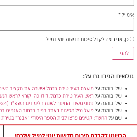
אימייל
*
כן, אני רוצה לקבל סיכום חדשות יומי במייל
גולשים הגיבו גם על:
שלי בוהנה
על
מועצת העיר טירת כרמל אישרה את תקציב העירייה (הרגיל) לשנת 2024
שלי בוהנה
על
ראש העיר טירת כרמל, דודו כהן קורא לראש המ
שלי בוהנה
על
נתוני משרד החינוך לשנת הלימודים תשפ"ד (2024) מציגים ירידה בנתוני הזכאות לבגרות בטירת כרמל
שלי בוהנה
על
פועל נפל מפיגום באתר בנייה ברחוב האגמית בט
שם
על
החשד: קטינים פרצו לבית הספר היסודי "אבנר" בטירת כ
הרשמו לקבלת סיכום חדשות יומי למייל שלכם!