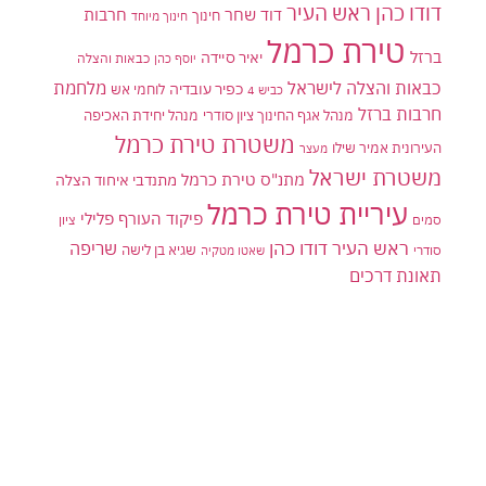
דודו כהן ראש העיר
דוד שחר
חרבות
חינוך
חינוך מיוחד
טירת כרמל
ברזל
יאיר סיידה
יוסף כהן
כבאות והצלה
כבאות והצלה לישראל
מלחמת
כפיר עובדיה
לוחמי אש
כביש 4
חרבות ברזל
מנהל אגף החינוך ציון סודרי
מנהל יחידת האכיפה
משטרת טירת כרמל
העירונית אמיר שילו
מעצר
משטרת ישראל
מתנ"ס טירת כרמל
מתנדבי איחוד הצלה
עיריית טירת כרמל
פיקוד העורף
פלילי
סמים
ציון
ראש העיר דודו כהן
שריפה
שגיא בן לישה
סודרי
שאטו מטקיה
תאונת דרכים