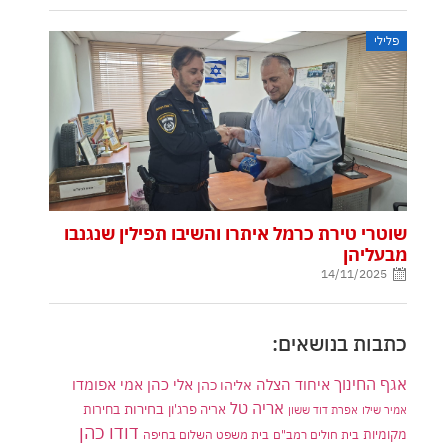
פלילי
שוטרי טירת כרמל איתרו והשיבו תפילין שנגנבו
מבעליהן
14/11/2025
כתבות בנושאים:
אגף החינוך
איחוד הצלה
אלי כהן
אליהו כהן
אמי אפומדו
אריה טל
בחירות
אריה פרג'ון
בחירות
אמיר שילו
אפרת דוד ששון
דודו כהן
מקומיות
בית חולים רמב"ם
בית משפט השלום בחיפה