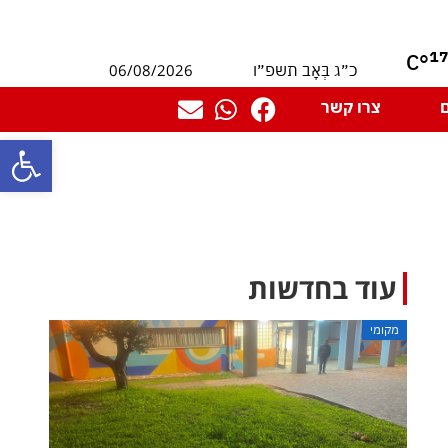
1
°C
06/08/2026
כ״ג בְּאָב תשפ״ו
צרו קשר
פתח סרגל
עוד בחדשות
מקומי