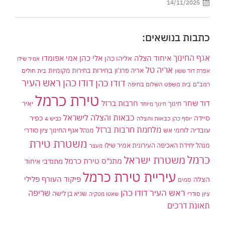
14/11/2025
כתבות בנושאים:
אגף החינוך
איחוד הצלה
אלי כהן
אליהו כהן
אמי אפומדו
אמיר שילו
אריה טל
בחירות
אריה פרג'ון
בחירות מקומיות
בית חולים
אפרת דוד ששון
דודו כהן ראש העיר
דודו כהן
רמב"ם
בית משפט השלום בחיפה
טירת כרמל
דוד שחר
חרבות ברזל
יאיר
חינוך
חינוך מיוחד
כבאות והצלה לישראל
סיידה
כפיר
יוסף כהן
כבאות והצלה
כביש 4
מלחמת חרבות ברזל
עובדיה
לוחמי אש
מנהל אגף החינוך ציון סודרי
משטרת טירת
מנהל יחידת האכיפה העירונית אמיר שילו
מעצר
כרמל
משטרת ישראל
מתנ"ס טירת כרמל
מתנדבי איחוד
עיריית טירת כרמל
פיקוד העורף
פלילי
הצלה
סמים
ראש העיר דודו כהן
שריפה
שגיא בן לישה
ציון סודרי
שאטו מטקיה
תאונת דרכים