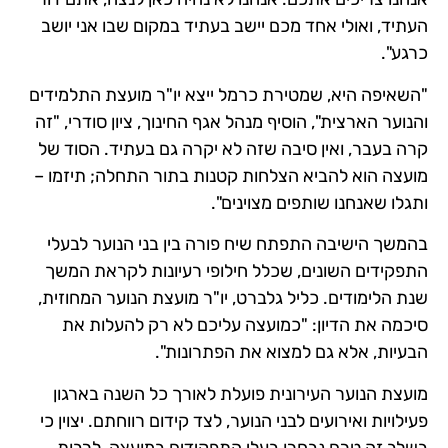
העתיד, ואולי אחד מכם יישב בעתיד במקום שבו אני יושב
כרגע".
"השאיפה היא, שמטירת כרמל ייצא יו"ר מועצת התלמידים
והנוער הארצית", הוסיף מנהל אגף החינוך, ציון סודרי, "זה
קרה בעבר, ואין סיבה שזה לא יקרה גם בעתיד. הסוד של
מועצה הוא להביא הצלחות קטנות בתור התחלה; תיזמו –
ותגלו שאנחנו שותפים מצוינים".
בהמשך הישיבה התפתח שיח פורה בין בני הנוער לבעלי
התפקידים השונים, שכלל חילופי רעיונות לקראת המשך
שנת הלימודים. כליל גלברט, יו"ר מועצת הנוער המחוזית,
סיכמה את הדיון: "כמועצה עליכם לא רק להעלות את
הבעיות, אלא גם למצוא את הפתרונות".
מועצת הנוער העירונית פועלת לאורך כל השנה בארגון
פעילויות ואירועים לבני הנוער, לצד קידום רווחתם. יצוין כי
בשלב זה טרם נבחרו בעלי התפקידים במועצה, לרבות