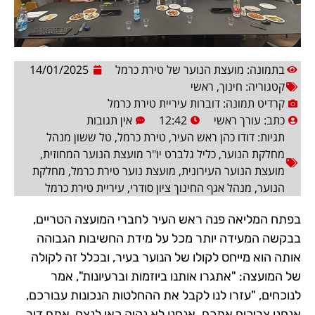
בתמונה: מועצת הנוער של טירת כרמל
14/01/2025
קטגוריה:
חינוך
,
ראשי
קרדיט תמונה: דוברות עיריית טירת כרמל
כתב:
עורך ראשי
12:42
אין תגובות
תגיות:
דודו כהן ראש העיר
,
טירת כרמל
,
טל ששון מנהל
מחלקת הנוער
,
כליל גלברט יו"ר מועצת הנוער המחוזית
,
מועצת הנוער העירונית
,
מועצת נוער טירת כרמל
,
מחלקת
הנוער
,
מנהל אגף החינוך ציון סודרי
,
עיריית טירת כרמל
בפתח המליאה פנה ראש העיר לחברי המועצה הטריים,
בבקשה המעידה יותר מכל על מידת החשיבות הגבוהה
אותה הוא מייחס לקולו של הנוער בעיר, ובכלל זה לקולה
של המועצה: "אתגרו אותנו ביוזמות וברעיונות", אמר
לנוכחים, "עזרו לנו לקבל את ההחלטות הנכונות עבורכם,
אנחנו צריכים אתכם. אנחנו לא נהיה כאן לנצח, אתם דור