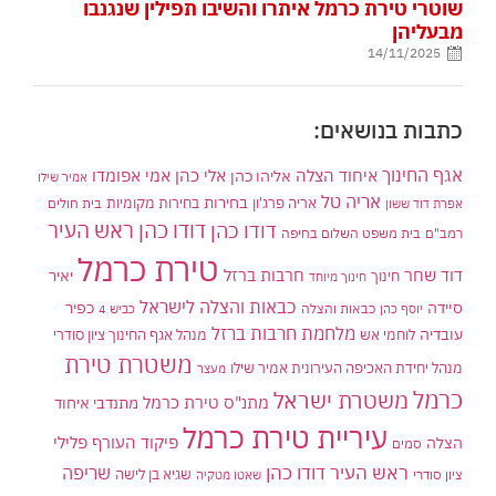
שוטרי טירת כרמל איתרו והשיבו תפילין שנגנבו
מבעליהן
14/11/2025
כתבות בנושאים:
אגף החינוך
איחוד הצלה
אלי כהן
אליהו כהן
אמי אפומדו
אמיר שילו
אריה טל
בחירות
אריה פרג'ון
בחירות מקומיות
בית חולים
אפרת דוד ששון
דודו כהן ראש העיר
דודו כהן
רמב"ם
בית משפט השלום בחיפה
טירת כרמל
דוד שחר
חרבות ברזל
יאיר
חינוך
חינוך מיוחד
כבאות והצלה לישראל
סיידה
כפיר
יוסף כהן
כבאות והצלה
כביש 4
מלחמת חרבות ברזל
עובדיה
לוחמי אש
מנהל אגף החינוך ציון סודרי
משטרת טירת
מנהל יחידת האכיפה העירונית אמיר שילו
מעצר
כרמל
משטרת ישראל
מתנ"ס טירת כרמל
מתנדבי איחוד
עיריית טירת כרמל
פיקוד העורף
פלילי
הצלה
סמים
ראש העיר דודו כהן
שריפה
שגיא בן לישה
ציון סודרי
שאטו מטקיה