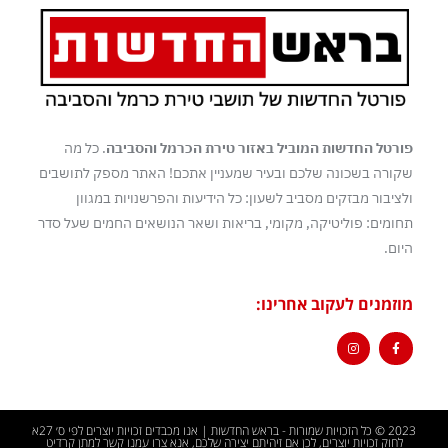
פורטל החדשות המוביל באזור טירת הכרמל והסביבה
. כל מה
שקורה בשכונה שלכם ובעיר שמעניין אתכם! האתר מספק לתושבים
ולציבור מבזקים מסביב לשעון: כל הידיעות והפרשנויות במגוון
תחומים: פוליטיקה, מקומי, בריאות ושאר הנושאים החמים שעל סדר
היום.
מוזמנים לעקוב אחרינו:
2023 © כל הזכויות שמורות - בראש החדשות | אנו מכבדים זכויות יוצרים לפי ס׳ 27א
לחוק זכויות יוצרים, לכן אם זיהיתם יצירה שלכם, אנא צרו עמנו קשר למתן קרדיט