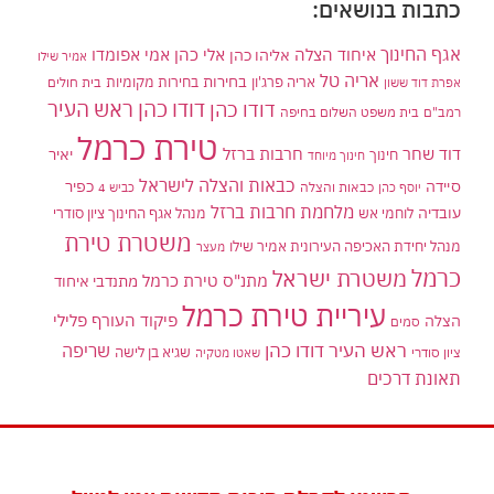
כתבות בנושאים:
אגף החינוך
איחוד הצלה
אלי כהן
אליהו כהן
אמי אפומדו
אמיר שילו
אריה טל
בחירות
אריה פרג'ון
בחירות מקומיות
בית חולים
אפרת דוד ששון
דודו כהן ראש העיר
דודו כהן
רמב"ם
בית משפט השלום בחיפה
טירת כרמל
דוד שחר
חרבות ברזל
יאיר
חינוך
חינוך מיוחד
כבאות והצלה לישראל
סיידה
כפיר
יוסף כהן
כבאות והצלה
כביש 4
מלחמת חרבות ברזל
עובדיה
לוחמי אש
מנהל אגף החינוך ציון סודרי
משטרת טירת
מנהל יחידת האכיפה העירונית אמיר שילו
מעצר
כרמל
משטרת ישראל
מתנ"ס טירת כרמל
מתנדבי איחוד
עיריית טירת כרמל
פיקוד העורף
פלילי
הצלה
סמים
ראש העיר דודו כהן
שריפה
שגיא בן לישה
ציון סודרי
שאטו מטקיה
תאונת דרכים