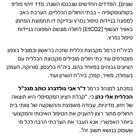
שונים). המדדים החדשים שנכנסו השנה: מדד זיהוי פוליפ
בקולונוסקופיה – בבתי החולים הכלליים, הערכת כאב
למפונה בניידות טיפול נמרץ ובדיקת דו תחמוצת הפחמן
באוויר הנשוף (EtCO2) לחולה מונשם המפונה בניידות
טיפול נמרץ.
לביה"ח כרמל מקבוצת כללית שזכה כראשון וכמוביל בצפון
מצטרפים עוד בתי חולים מובילים מקבוצת הכללית עם
הציונים גבוהים במיוחד בהם, ביה"ח בלינסון, סורוקה, העמק
בעפולה, מאיר, קפלן, ביה"ח השרון ועוד.
במכתב למנהל כרמל
ד"ר אבי גולדברג כותב מנכ"ל
הכללית אלי כהן
כי, "קבלת הציון המקסימלי היא תוצאה
של חזון, מדיניות, עבודה מאומצת וההשקעה של צוותי בית
החולים מתוך רצון להעניק את הטיפול האיכותי והמקצועי
ביותר האפשרי, אנא העבר את הערכתי הרבה לכל מי
שעוסק בנושא חשוב זה".