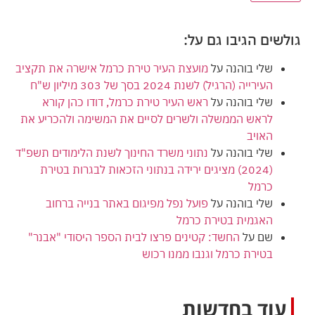
גולשים הגיבו גם על:
שלי בוהנה
על
מועצת העיר טירת כרמל אישרה את תקציב
העירייה (הרגיל) לשנת 2024 בסך של 303 מיליון ש"ח
שלי בוהנה
על
ראש העיר טירת כרמל, דודו כהן קורא
לראש הממשלה ולשרים לסיים את המשימה ולהכריע את
האויב
שלי בוהנה
על
נתוני משרד החינוך לשנת הלימודים תשפ"ד
(2024) מציגים ירידה בנתוני הזכאות לבגרות בטירת
כרמל
שלי בוהנה
על
פועל נפל מפיגום באתר בנייה ברחוב
האגמית בטירת כרמל
שם
על
החשד: קטינים פרצו לבית הספר היסודי "אבנר"
בטירת כרמל וגנבו ממנו רכוש
עוד בחדשות