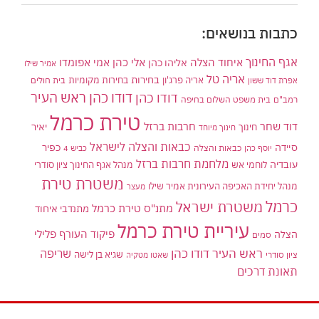
כתבות בנושאים:
אגף החינוך
איחוד הצלה
אלי כהן
אליהו כהן
אמי אפומדו
אמיר שילו
אריה טל
בחירות
אריה פרג'ון
בחירות מקומיות
בית חולים
אפרת דוד ששון
דודו כהן ראש העיר
דודו כהן
רמב"ם
בית משפט השלום בחיפה
טירת כרמל
דוד שחר
חרבות ברזל
יאיר
חינוך
חינוך מיוחד
כבאות והצלה לישראל
סיידה
כפיר
יוסף כהן
כבאות והצלה
כביש 4
מלחמת חרבות ברזל
עובדיה
לוחמי אש
מנהל אגף החינוך ציון סודרי
משטרת טירת
מנהל יחידת האכיפה העירונית אמיר שילו
מעצר
כרמל
משטרת ישראל
מתנ"ס טירת כרמל
מתנדבי איחוד
עיריית טירת כרמל
פיקוד העורף
פלילי
הצלה
סמים
ראש העיר דודו כהן
שריפה
שגיא בן לישה
ציון סודרי
שאטו מטקיה
תאונת דרכים