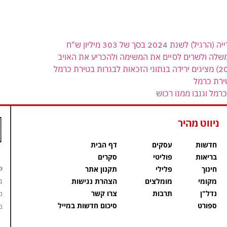
 בסך של 303 מיליון ש"ח
משלה ולשרים לסיים את המשימה ולהכריע את האויב
ירת כרמל
רמל וגנבו ממנו רכוש
ניווט מהיר
חדשות
עסקים
דף הבית
בריאות
פוליטי
סקרים
פ
חינוך
פלילי
תקנון אתר
מקומי
מומלצים
הצהרת נגישות
ב
נדל"ן
תרבות
צרו קשר
מ
ספורט
סיכום חדשות במייל
מ