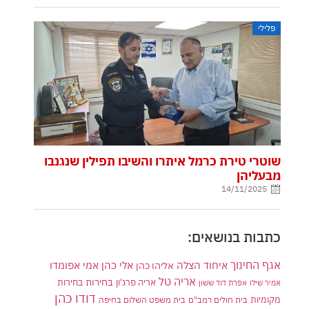
פלילי
שוטרי טירת כרמל איתרו והשיבו תפילין שנגנבו
מבעליהן
14/11/2025
כתבות בנושאים:
אגף החינוך
איחוד הצלה
אלי כהן
אליהו כהן
אמי אפומדו
אריה טל
בחירות
אריה פרג'ון
בחירות
אמיר שילו
אפרת דוד ששון
דודו כהן
מקומיות
בית חולים רמב"ם
בית משפט השלום בחיפה