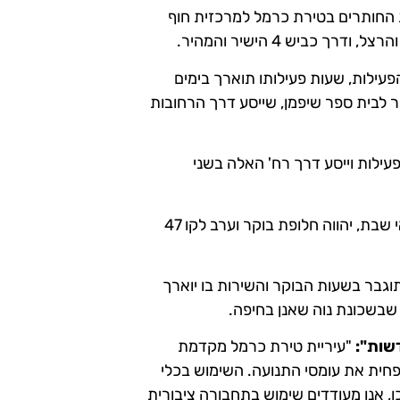
לול שבין שכונת החותרים בטירת כרמל למרכזית חוף
כביש 4 הישיר והמהיר.
 הפעילות, שעות פעילותו תוארך בימים
ר לבית ספר שיפמן, שייסע דרך הרחובות
הפעילות וייסע דרך רח' האלה בשני
קו 47א', שבין טירת כרמל למרכזית חוף הכרמל, יפעל גם במוצאי שבת, יהווה חלופת בוקר וערב לקו 47
נד קניון, יתוגבר בשעות הבוקר והשירות בו יוארך
 שבשכונת נוה שאנן בחיפה.
שות":
"עיריית טירת כרמל מקדמת
פחית את עומסי התנועה. השימוש בכלי
, אנו מעודדים שימוש בתחבורה ציבורית