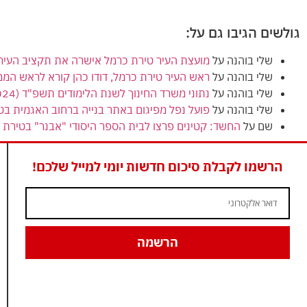
גולשים הגיבו גם על:
שלי בוהנה
על
מועצת העיר טירת כרמל אישרה את תקציב העירייה (הרגיל) לשנת 2024
שלי בוהנה
על
ראש העיר טירת כרמל, דודו כהן קורא לראש המ
שלי בוהנה
על
נתוני משרד החינוך לשנת הלימודים תשפ"ד (2024) מציגים ירידה בנתוני הזכאות לבגרות בטירת כרמל
שלי בוהנה
על
פועל נפל מפיגום באתר בנייה ברחוב האגמית בט
שם
על
החשד: קטינים פרצו לבית הספר היסודי "אבנר" בטירת כ
הרשמו לקבלת סיכום חדשות יומי למייל שלכם!
הרשמה