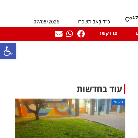
1
°C
07/08/2026
כ״ד בְּאָב תשפ״ו
צרו קשר
פתח סרגל
עוד בחדשות
מקומי