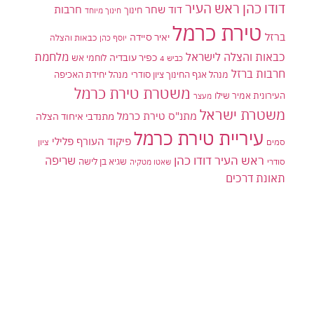
דודו כהן ראש העיר
דוד שחר
חרבות
חינוך
חינוך מיוחד
טירת כרמל
ברזל
יאיר סיידה
יוסף כהן
כבאות והצלה
כבאות והצלה לישראל
מלחמת
כפיר עובדיה
לוחמי אש
כביש 4
חרבות ברזל
מנהל אגף החינוך ציון סודרי
מנהל יחידת האכיפה
משטרת טירת כרמל
העירונית אמיר שילו
מעצר
משטרת ישראל
מתנ"ס טירת כרמל
מתנדבי איחוד הצלה
עיריית טירת כרמל
פיקוד העורף
פלילי
סמים
ציון
ראש העיר דודו כהן
שריפה
שגיא בן לישה
סודרי
שאטו מטקיה
תאונת דרכים