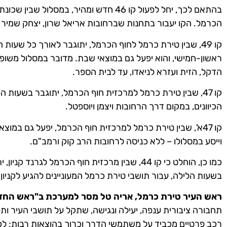
בהתאם לכך, יחל לפעול קו 46 חדש ומהיר, במס
הכרמל. הקו יעבור בתחנות שברחובות אריאל שרון, יצחק שמיר והרצל, ודרך 
קו 49, שבין טירת כרמל לחוף הכרמל, יתוגבר לאורך כל שעות
ראשון-חמישי, והוא יפעל גם במוצאי שבת. מדובר במסלול משופ
הדקל, הזית ועזרא לניאדו, עד לבית הספר.
קו 47, שבין טירת כרמל למרכזית חוף הכרמל, יתוגבר בשעות 
הכיוונים, במקום דרך הרחובות ויצמן ויוספטל.
וייסע במסלולו – ללא כניסה לרחובות הרב קוק ורמב"ם.
כמו כן, הוחלט כי קו 44, שבין מרכזית חוף הכרמל לגר
בשעות הלילה, עבור תושבי טירת כרמל המעוניינים להגיע לקניון
ראש העיר טירת כרמל, אריה טל מסר למערכת ב"ראש החד
תחבורה ציבורית ענפה, יעילה ונגישה, שתקל על תושבי העיר ות
רכב פרטיים מכביד על משתמשי הדרך וכרוך בהוצאות רבות; לכן