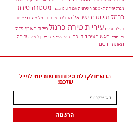
משטרת טירת
מנהל יחידת האכיפה העירונית אמיר שילו
מעצר
כרמל
משטרת ישראל
מתנ"ס טירת כרמל
מתנדבי איחוד
עיריית טירת כרמל
פיקוד העורף
פלילי
הצלה
סמים
ראש העיר דודו כהן
שריפה
שגיא בן לישה
ציון סודרי
שאטו מטקיה
תאונת דרכים
הרשמו לקבלת סיכום חדשות יומי למייל
שלכם!
הרשמה