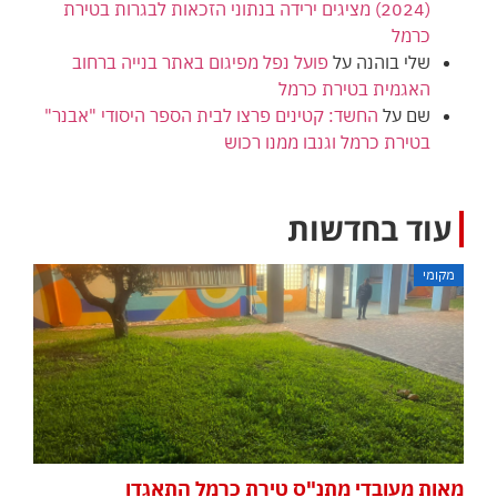
(2024) מציגים ירידה בנתוני הזכאות לבגרות בטירת
כרמל
שלי בוהנה
על
פועל נפל מפיגום באתר בנייה ברחוב
האגמית בטירת כרמל
שם
על
החשד: קטינים פרצו לבית הספר היסודי "אבנר"
בטירת כרמל וגנבו ממנו רכוש
עוד בחדשות
מקומי
מאות מעובדי מתנ"ס טירת כרמל התאגדו