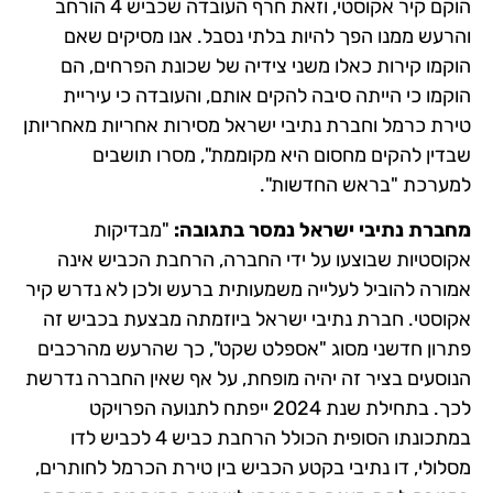
הוקם קיר אקוסטי, וזאת חרף העובדה שכביש 4 הורחב
והרעש ממנו הפך להיות בלתי נסבל. אנו מסיקים שאם
הוקמו קירות כאלו משני צידיה של שכונת הפרחים, הם
הוקמו כי הייתה סיבה להקים אותם, והעובדה כי עיריית
טירת כרמל וחברת נתיבי ישראל מסירות אחריות מאחריותן
שבדין להקים מחסום היא מקוממת", מסרו תושבים
למערכת "בראש החדשות".
מחברת נתיבי ישראל נמסר בתגובה:
"מבדיקות
אקוסטיות שבוצעו על ידי החברה, הרחבת הכביש אינה
אמורה להוביל לעלייה משמעותית ברעש ולכן לא נדרש קיר
אקוסטי. חברת נתיבי ישראל ביוזמתה מבצעת בכביש זה
פתרון חדשני מסוג "אספלט שקט", כך שהרעש מהרכבים
הנוסעים בציר זה יהיה מופחת, על אף שאין החברה נדרשת
לכך. בתחילת שנת 2024 ייפתח לתנועה הפרויקט
במתכונתו הסופית הכולל הרחבת כביש 4 לכביש לדו
מסלולי, דו נתיבי בקטע הכביש בין טירת הכרמל לחותרים,