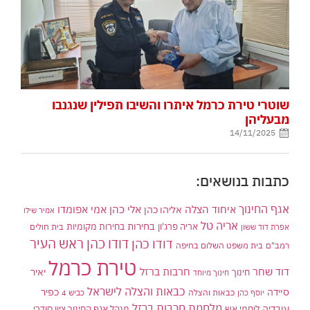
שוטרי טירת כרמל איתרו והשיבו תפילין שנגנבו
מבעליהן
14/11/2025
כתבות בנושאים:
אגף החינוך
איחוד הצלה
אלי כהן
אליהו כהן
אמי אפומדו
אמיר שילו
אריה טל
בחירות
אריה פרג'ון
בחירות מקומיות
בית חולים
אפרת דוד ששון
דודו כהן ראש העיר
דודו כהן
רמב"ם
בית משפט השלום בחיפה
טירת כרמל
דוד שחר
חרבות ברזל
יאיר
חינוך
חינוך מיוחד
כבאות והצלה לישראל
סיידה
כפיר
יוסף כהן
כבאות והצלה
כביש 4
מלחמת חרבות ברזל
עובדיה
לוחמי אש
מנהל אגף החינוך ציון סודרי