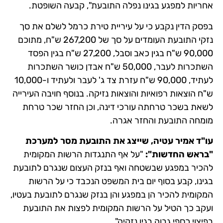
אחריות למפגע בגינו נפלה התובעת", קבעה השופטת.
בפסק הדין נקבע כי על עיריית טירת כרמל לשלם את סך
נזקי התובעת העומדים על סך של 267,200 ש"ח, מתוכם
90,000 ש"ח בגין כאב וסבל, 27,200 ש"ח בגין הפסד
השתכרות לעבר, 50,000 ש"ח אבדן כושר השתכרות
לעתיד, 90,000 ש"ח עזרת צד ג' לעבר ולעתיד ו-10,000
ש"ח הוצאות רפואיות והוצאות נזיקה. בנוסף חויבה העירייה
לשאת בשכר טרחתה עורכי דינה, וכן החזר שכר טרחת
מומחה התובעת והחזר אגרה.
עו"ד אמיר עטיה, שייצג את התובעת מסר למערכת
"בראש החדשות":
"על אף התנגדות הרשות המקומית
להכיר במפגע שבשטחה ואף בנזק העצום שנגרם לתובעת
בגינו, קבע בסוף יום בית המשפט הנכבד כי על הרשות
המקומית להכיר הן במפגע והן בנזק שנגרם לתובעת בעטיו,
ועקב כך הטיל על הרשות המקומית לפצות את התובעת
בפיצוי כספי גבוה בגין נזקיה".