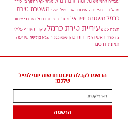
מלחמת חרבות ברזל
עובדיה
לוחמי אש
מנהל אגף החינוך ציון סודרי
משטרת טירת
מנהל יחידת האכיפה העירונית אמיר שילו
מעצר
כרמל
משטרת ישראל
מתנ"ס טירת כרמל
מתנדבי איחוד
עיריית טירת כרמל
פיקוד העורף
פלילי
הצלה
סמים
ראש העיר דודו כהן
שריפה
שגיא בן לישה
ציון סודרי
שאטו מטקיה
תאונת דרכים
הרשמו לקבלת סיכום חדשות יומי למייל
שלכם!
הרשמה