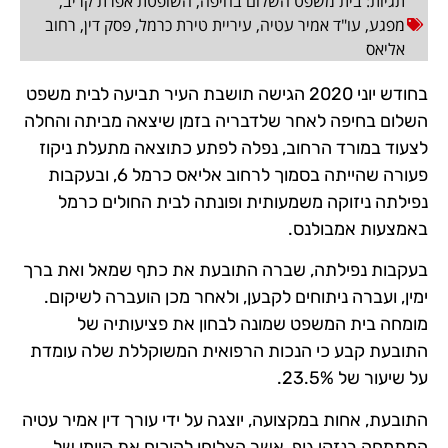
תגיות:
בית משפט השלום בחיפה
,
השופטת אפרת קריב
,
מפגע
,
עו"ד אמיר עטיה
,
עיריית טירת כרמל
,
פסק דין
,
רחוב
אליאס
בחודש יוני 2020 הגישה תושבת העיר תביעה לבית משפט
השלום בחיפה לאחר שלדבריה בזמן שיצאה מביתה והחלה
לצעוד במורד הרחוב, נפלה לפתע כתוצאה מתעלת ניקוז
פעורה שהייתה בסמוך לרחוב אליאס כרמל 6, ובעקבות
נפילתה ניזוקה משמעותית ופונתה לבית החולים כרמל
באמצעות אמבולנס.
בעקבות נפילתה, שברה התובעת את כתף שמאל ואת ברך
ימין, ועברה ניתוחים לקבען, ולאחר מכן הועברה לשיקום.
מומחה בית המשפט שמונה לבחון את פציעותיה של
התובעת קבע כי הנכות הרפואית המשוקללת שלה עומדת
על שיעור של 23.5%.
התובעת, אחות במקצועה, יוצגה על ידי עורך דין אמיר עטיה
המתמחה בנזקי גוף, אשר הצליחו להוכיח את קיומו של