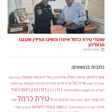
שוטרי טירת כרמל איתרו והשיבו תפילין שנגנבו
מבעליהן
14/11/2025
כתבות בנושאים:
אגף החינוך
איחוד הצלה
אלי כהן
אליהו כהן
אמי אפומדו
אמיר שילו
אריה טל
בחירות
אריה פרג'ון
בחירות מקומיות
בית חולים
אפרת דוד ששון
דודו כהן ראש העיר
דודו כהן
רמב"ם
בית משפט השלום בחיפה
טירת כרמל
דוד שחר
חרבות ברזל
יאיר
חינוך
חינוך מיוחד
כבאות והצלה לישראל
סיידה
כפיר
יוסף כהן
כבאות והצלה
כביש 4