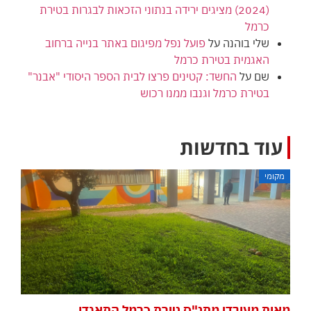
(2024) מציגים ירידה בנתוני הזכאות לבגרות בטירת
כרמל
שלי בוהנה
על
פועל נפל מפיגום באתר בנייה ברחוב
האגמית בטירת כרמל
שם
על
החשד: קטינים פרצו לבית הספר היסודי "אבנר"
בטירת כרמל וגנבו ממנו רכוש
עוד בחדשות
מקומי
מאות מעובדי מתנ"ס טירת כרמל התאגדו