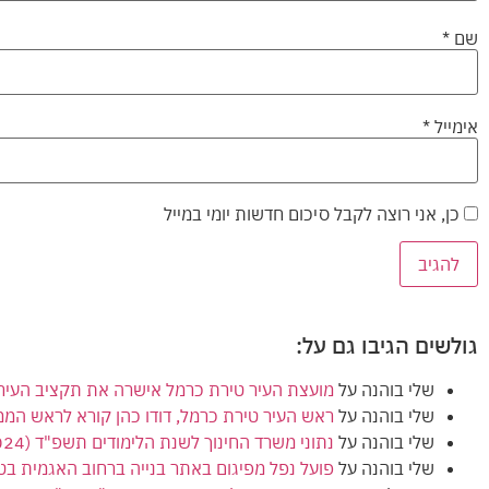
שם
*
אימייל
*
כן, אני רוצה לקבל סיכום חדשות יומי במייל
גולשים הגיבו גם על:
שלי בוהנה
על
מועצת העיר טירת כרמל אישרה את תקציב העירייה (הרגיל) לשנת 2024
שלי בוהנה
על
ראש העיר טירת כרמל, דודו כהן קורא לראש המ
שלי בוהנה
על
נתוני משרד החינוך לשנת הלימודים תשפ"ד (2024) מציגים ירידה בנתוני הזכאות לבגרות בטירת כרמל
שלי בוהנה
על
פועל נפל מפיגום באתר בנייה ברחוב האגמית בט