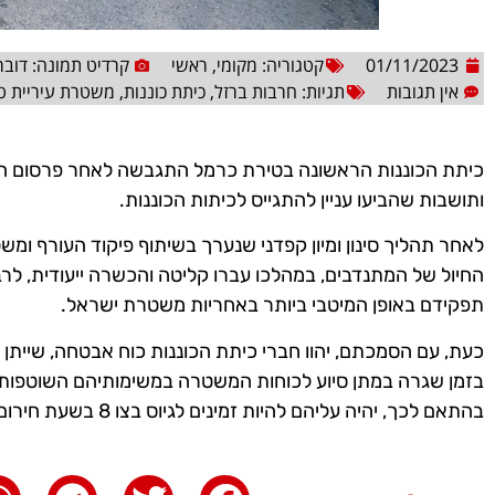
01/11/2023
קטגוריה:
מקומי
,
ראשי
קרדיט תמונה: דובר
אין תגובות
תגיות:
חרבות ברזל
,
כיתת כוננות
,
משטרת עיריית ט
כיתת הכוננות הראשונה בטירת כרמל התגבשה לאחר פרסום המ
ותושבות שהביעו עניין להתגייס לכיתות הכוננות.
לאחר תהליך סינון ומיון קפדני שנערך בשיתוף פיקוד העורף ו
החיול של המתנדבים, במהלכו עברו קליטה והכשרה ייעודית, לרב
תפקידם באופן המיטבי ביותר באחריות משטרת ישראל.
כעת, עם הסמכתם, יהוו חברי כיתת הכוננות כוח אבטחה, שייתן 
בזמן שגרה במתן סיוע לכוחות המשטרה במשימותיהם השוטפות, 
בהתאם לכך, יהיה עליהם להיות זמינים לגיוס בצו 8 בשעת חירום ובהתאם לצורך.