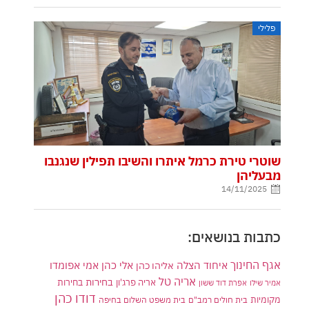
פלילי
שוטרי טירת כרמל איתרו והשיבו תפילין שנגנבו
מבעליהן
14/11/2025
כתבות בנושאים:
אגף החינוך
איחוד הצלה
אלי כהן
אליהו כהן
אמי אפומדו
אריה טל
בחירות
אריה פרג'ון
בחירות
אמיר שילו
אפרת דוד ששון
דודו כהן
מקומיות
בית חולים רמב"ם
בית משפט השלום בחיפה