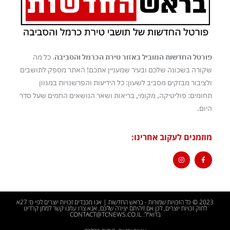
פורטל החדשות המוביל באזור טירת הכרמל והסביבה
. כל מה
שקורה בשכונה שלכם ובעיר שמעניין אתכם! האתר מספק לתושבים
ולציבור מבזקים מסביב לשעון: כל הידיעות והפרשנויות במגוון
תחומים: פוליטיקה, מקומי, בריאות ושאר הנושאים החמים שעל סדר
היום.
מוזמנים לעקוב אחרינו:
2023 © כל הזכויות שמורות - בראש החדשות | אנו מכבדים זכויות יוצרים לפי ס׳ 27א
לחוק זכויות יוצרים, לכן אם זיהיתם יצירה שלכם, אנא צרו עמנו קשר למתן קרדיט
בדוא"ל: CONTACT@TCNEWS.CO.IL