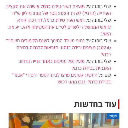
שלי בוהנה
על
מועצת העיר טירת כרמל אישרה את תקציב
העירייה (הרגיל) לשנת 2024 בסך של 303 מיליון ש"ח
שלי בוהנה
על
ראש העיר טירת כרמל, דודו כהן קורא
לראש הממשלה ולשרים לסיים את המשימה ולהכריע את
האויב
שלי בוהנה
על
נתוני משרד החינוך לשנת הלימודים תשפ"ד
(2024) מציגים ירידה בנתוני הזכאות לבגרות בטירת
כרמל
שלי בוהנה
על
פועל נפל מפיגום באתר בנייה ברחוב
האגמית בטירת כרמל
שם
על
החשד: קטינים פרצו לבית הספר היסודי "אבנר"
בטירת כרמל וגנבו ממנו רכוש
עוד בחדשות
מקומי