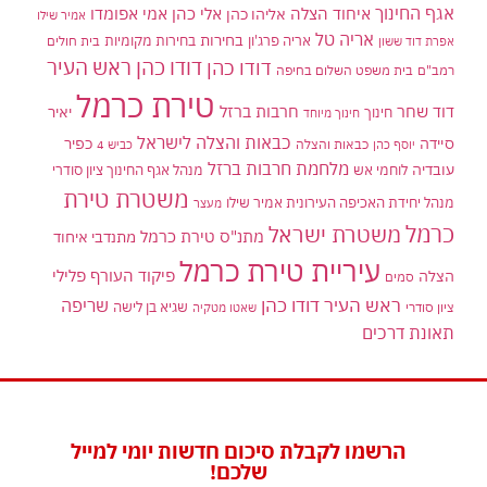
אגף החינוך
איחוד הצלה
אלי כהן
אליהו כהן
אמי אפומדו
אמיר שילו
אריה טל
בחירות
אריה פרג'ון
בחירות מקומיות
בית חולים
אפרת דוד ששון
דודו כהן ראש העיר
דודו כהן
רמב"ם
בית משפט השלום בחיפה
טירת כרמל
דוד שחר
חרבות ברזל
יאיר
חינוך
חינוך מיוחד
כבאות והצלה לישראל
סיידה
כפיר
יוסף כהן
כבאות והצלה
כביש 4
מלחמת חרבות ברזל
עובדיה
לוחמי אש
מנהל אגף החינוך ציון סודרי
משטרת טירת
מנהל יחידת האכיפה העירונית אמיר שילו
מעצר
כרמל
משטרת ישראל
מתנ"ס טירת כרמל
מתנדבי איחוד
עיריית טירת כרמל
פיקוד העורף
פלילי
הצלה
סמים
ראש העיר דודו כהן
שריפה
שגיא בן לישה
ציון סודרי
שאטו מטקיה
תאונת דרכים
הרשמו לקבלת סיכום חדשות יומי למייל
שלכם!