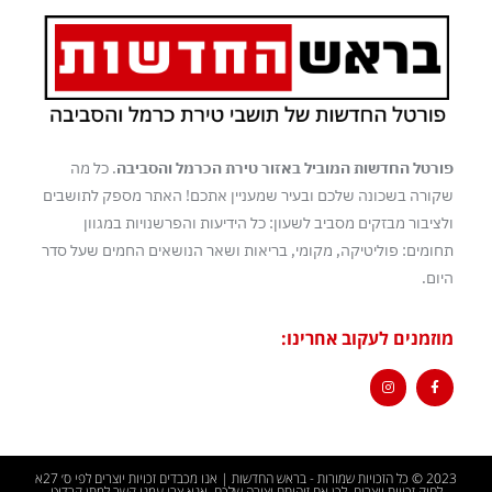
פורטל החדשות המוביל באזור טירת הכרמל והסביבה
. כל מה
שקורה בשכונה שלכם ובעיר שמעניין אתכם! האתר מספק לתושבים
ולציבור מבזקים מסביב לשעון: כל הידיעות והפרשנויות במגוון
תחומים: פוליטיקה, מקומי, בריאות ושאר הנושאים החמים שעל סדר
היום.
מוזמנים לעקוב אחרינו:
2023 © כל הזכויות שמורות - בראש החדשות | אנו מכבדים זכויות יוצרים לפי ס׳ 27א
לחוק זכויות יוצרים, לכן אם זיהיתם יצירה שלכם, אנא צרו עמנו קשר למתן קרדיט