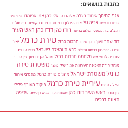
כתבות בנושאים:
אגף החינוך
איחוד הצלה
אלי כהן
אליהו כהן
אמי אפומדו
אמיר שילו
אריה טל
בחירות
אריה פרג'ון
בחירות מקומיות
בית חולים
אפרת דוד ששון
דודו כהן ראש העיר
דודו כהן
רמב"ם
בית משפט השלום בחיפה
טירת כרמל
דוד שחר
חרבות ברזל
יאיר
חינוך
חינוך מיוחד
כבאות והצלה לישראל
סיידה
כפיר
יוסף כהן
כבאות והצלה
כביש 4
מלחמת חרבות ברזל
עובדיה
לוחמי אש
מנהל אגף החינוך ציון סודרי
משטרת טירת
מנהל יחידת האכיפה העירונית אמיר שילו
מעצר
כרמל
משטרת ישראל
מתנ"ס טירת כרמל
מתנדבי איחוד
עיריית טירת כרמל
פיקוד העורף
פלילי
הצלה
סמים
ראש העיר דודו כהן
שריפה
שגיא בן לישה
ציון סודרי
שאטו מטקיה
תאונת דרכים