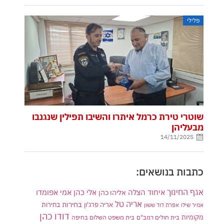
פלילי
שוטרי טירת כרמל איתרו והשיבו תפילין שנגנבו
מבעליהן
14/11/2025
כתבות בנושאים:
אגף החינוך
איחוד הצלה
אלי כהן
אליהו כהן
אמי אפומדו
אריה טל
בחירות
אריה פרג'ון
בחירות
אמיר שילו
אפרת דוד ששון
דודו כהן
מקומיות
בית חולים רמב"ם
בית משפט השלום בחיפה