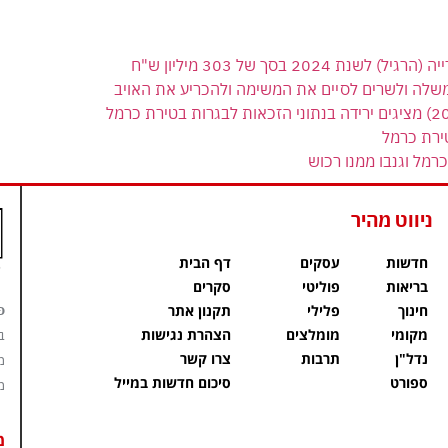
 בסך של 303 מיליון ש"ח
משלה ולשרים לסיים את המשימה ולהכריע את האויב
ירת כרמל
רמל וגנבו ממנו רכוש
ניווט מהיר
חדשות
עסקים
דף הבית
בריאות
פוליטי
סקרים
פ
חינוך
פלילי
תקנון אתר
מקומי
מומלצים
הצהרת נגישות
ב
נדל"ן
תרבות
צרו קשר
מ
ספורט
סיכום חדשות במייל
מ
מ