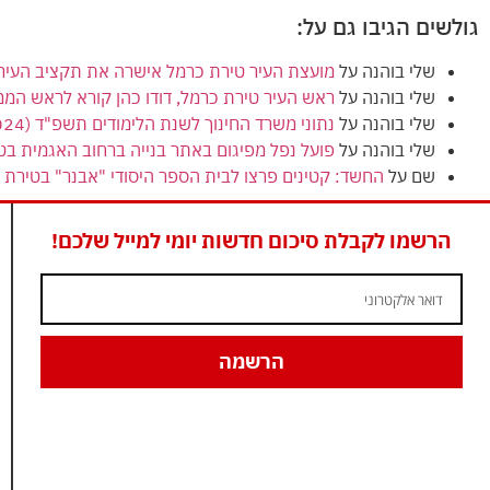
גולשים הגיבו גם על:
שלי בוהנה
על
מועצת העיר טירת כרמל אישרה את תקציב העירייה (הרגיל) לשנת 2024
שלי בוהנה
על
ראש העיר טירת כרמל, דודו כהן קורא לראש המ
שלי בוהנה
על
נתוני משרד החינוך לשנת הלימודים תשפ"ד (2024) מציגים ירידה בנתוני הזכאות לבגרות בטירת כרמל
שלי בוהנה
על
פועל נפל מפיגום באתר בנייה ברחוב האגמית בט
שם
על
החשד: קטינים פרצו לבית הספר היסודי "אבנר" בטירת כ
הרשמו לקבלת סיכום חדשות יומי למייל שלכם!
הרשמה