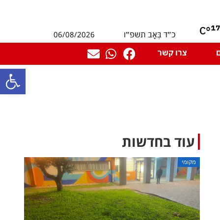
1
°C
06/08/2026
כ״ד בְּאָב תשפ״ו
צרו קשר
פתח סרגל
עוד בחדשות
מקומי