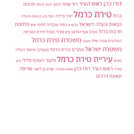
דודו כהן ראש העיר
דוד שחר
חרבות
חינוך
חינוך מיוחד
טירת כרמל
ברזל
יאיר סיידה
יוסף כהן
כבאות והצלה
כבאות והצלה לישראל
מלחמת
כפיר עובדיה
לוחמי אש
כביש 4
חרבות ברזל
מנהל אגף החינוך ציון סודרי
מנהל יחידת האכיפה
משטרת טירת כרמל
העירונית אמיר שילו
מעצר
משטרת ישראל
מתנ"ס טירת כרמל
מתנדבי איחוד הצלה
עיריית טירת כרמל
פיקוד העורף
פלילי
סמים
ציון
ראש העיר דודו כהן
שריפה
שגיא בן לישה
סודרי
שאטו מטקיה
תאונת דרכים