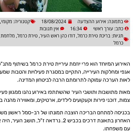
בתמונה: אירוע ההצדעה
18/08/2024
קטגוריה:
מקומי
,
כתב:
עורך ראשי
16:34
אין תגובות
תגיות:
בריכת טירת כרמל
,
דודו כהן ראש העיר
,
טירת כרמל
,
מלחמת ח
כרמל
האירוע המיוחד הוא פרי יוזמת עיריית טירת כרמל בשיתוף מתנ"
אגפי ומחלקות העירייה, התקיים במסגרת פעילויות והטבות שמענ
לאות הערכה עמוקה לתרומתם הרבה לביטחון המדינה.
מאות מתושבות ותושבי העיר שהשתתפו באירוע נהנו ממגוון פעילו
צמות, דוכני פירות וקעקועים לילדים, ארטיקים, ומאווירה מהנה ב
בכניסה למתחם הבריכה הוצבה תמונתו של רב-סמל ראשון משה (
האחרון בתאונת דרכים בכביש 2. נרדאה ז"ל,
עם משפחתו.