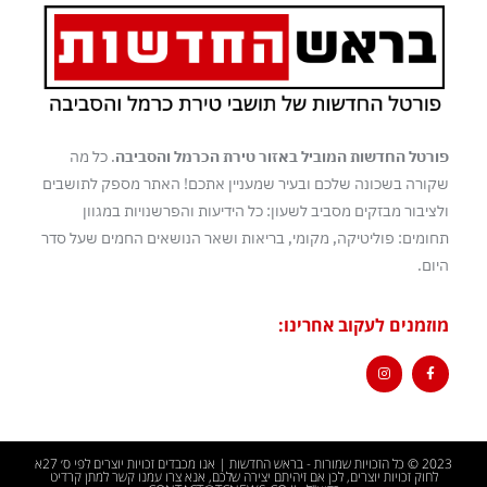
פורטל החדשות המוביל באזור טירת הכרמל והסביבה
. כל מה
שקורה בשכונה שלכם ובעיר שמעניין אתכם! האתר מספק לתושבים
ולציבור מבזקים מסביב לשעון: כל הידיעות והפרשנויות במגוון
תחומים: פוליטיקה, מקומי, בריאות ושאר הנושאים החמים שעל סדר
היום.
מוזמנים לעקוב אחרינו:
2023 © כל הזכויות שמורות - בראש החדשות | אנו מכבדים זכויות יוצרים לפי ס׳ 27א
לחוק זכויות יוצרים, לכן אם זיהיתם יצירה שלכם, אנא צרו עמנו קשר למתן קרדיט