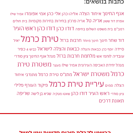
כתבות בנושאים:
אגף החינוך
איחוד הצלה
אלי כהן
אליהו כהן
אמי אפומדו
אמיר שילו
אריה טל
בחירות
אריה פרג'ון
בחירות מקומיות
בית חולים
אפרת דוד ששון
דודו כהן ראש העיר
דודו כהן
רמב"ם
בית משפט השלום בחיפה
טירת כרמל
דוד שחר
חרבות ברזל
יאיר
חינוך
חינוך מיוחד
כבאות והצלה לישראל
סיידה
כפיר
יוסף כהן
כבאות והצלה
כביש 4
מלחמת חרבות ברזל
עובדיה
לוחמי אש
מנהל אגף החינוך ציון סודרי
משטרת טירת
מנהל יחידת האכיפה העירונית אמיר שילו
מעצר
כרמל
משטרת ישראל
מתנ"ס טירת כרמל
מתנדבי איחוד
עיריית טירת כרמל
פיקוד העורף
פלילי
הצלה
סמים
ראש העיר דודו כהן
שריפה
שגיא בן לישה
ציון סודרי
שאטו מטקיה
תאונת דרכים
הרשמו לקבלת סיכום חדשות יומי למייל