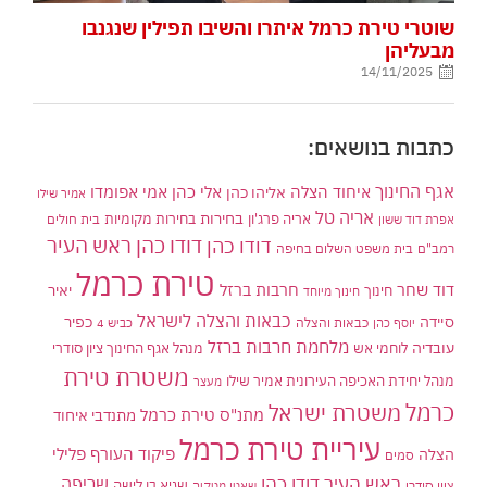
שוטרי טירת כרמל איתרו והשיבו תפילין שנגנבו
מבעליהן
14/11/2025
כתבות בנושאים:
אגף החינוך
איחוד הצלה
אלי כהן
אליהו כהן
אמי אפומדו
אמיר שילו
אריה טל
בחירות
אריה פרג'ון
בחירות מקומיות
בית חולים
אפרת דוד ששון
דודו כהן ראש העיר
דודו כהן
רמב"ם
בית משפט השלום בחיפה
טירת כרמל
דוד שחר
חרבות ברזל
יאיר
חינוך
חינוך מיוחד
כבאות והצלה לישראל
סיידה
כפיר
יוסף כהן
כבאות והצלה
כביש 4
מלחמת חרבות ברזל
עובדיה
לוחמי אש
מנהל אגף החינוך ציון סודרי
משטרת טירת
מנהל יחידת האכיפה העירונית אמיר שילו
מעצר
כרמל
משטרת ישראל
מתנ"ס טירת כרמל
מתנדבי איחוד
עיריית טירת כרמל
פיקוד העורף
פלילי
הצלה
סמים
ראש העיר דודו כהן
שריפה
שגיא בן לישה
ציון סודרי
שאטו מטקיה