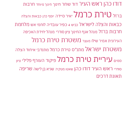
דודו כהן ראש העיר
דוד שחר
חרבות
חינוך
חינוך מיוחד
טירת כרמל
ברזל
יאיר סיידה
יוסף כהן
כבאות והצלה
כבאות והצלה לישראל
מלחמת
כפיר עובדיה
לוחמי אש
כביש 4
חרבות ברזל
מנהל אגף החינוך ציון סודרי
מנהל יחידת האכיפה
משטרת טירת כרמל
העירונית אמיר שילו
מעצר
משטרת ישראל
מתנ"ס טירת כרמל
מתנדבי איחוד הצלה
עיריית טירת כרמל
פיקוד העורף
פלילי
סמים
ציון
ראש העיר דודו כהן
שריפה
שגיא בן לישה
סודרי
שאטו מטקיה
תאונת דרכים