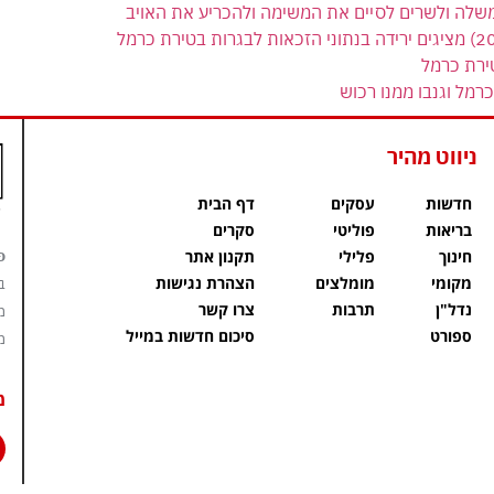
משלה ולשרים לסיים את המשימה ולהכריע את האויב
ירת כרמל
רמל וגנבו ממנו רכוש
ניווט מהיר
חדשות
עסקים
דף הבית
בריאות
פוליטי
סקרים
פ
חינוך
פלילי
תקנון אתר
מקומי
מומלצים
הצהרת נגישות
ב
נדל"ן
תרבות
צרו קשר
מ
ספורט
סיכום חדשות במייל
מ
מ