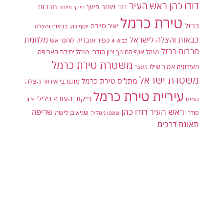
דודו כהן ראש העיר
דוד שחר
חרבות
חינוך
חינוך מיוחד
טירת כרמל
ברזל
יאיר סיידה
יוסף כהן
כבאות והצלה
כבאות והצלה לישראל
מלחמת
כפיר עובדיה
לוחמי אש
כביש 4
חרבות ברזל
מנהל אגף החינוך ציון סודרי
מנהל יחידת האכיפה
משטרת טירת כרמל
העירונית אמיר שילו
מעצר
משטרת ישראל
מתנ"ס טירת כרמל
מתנדבי איחוד הצלה
עיריית טירת כרמל
פיקוד העורף
פלילי
סמים
ציון
ראש העיר דודו כהן
שריפה
שגיא בן לישה
סודרי
שאטו מטקיה
תאונת דרכים