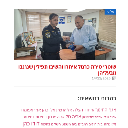
פלילי
שוטרי טירת כרמל איתרו והשיבו תפילין שנגנבו
מבעליהן
14/11/2025
כתבות בנושאים:
אגף החינוך
איחוד הצלה
אלי כהן
אליהו כהן
אמי אפומדו
אריה טל
בחירות
אריה פרג'ון
בחירות
אמיר שילו
אפרת דוד ששון
דודו כהן
מקומיות
בית חולים רמב"ם
בית משפט השלום בחיפה