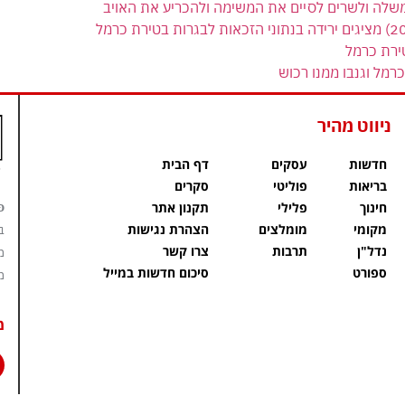
משלה ולשרים לסיים את המשימה ולהכריע את האויב
ירת כרמל
רמל וגנבו ממנו רכוש
ניווט מהיר
חדשות
עסקים
דף הבית
בריאות
פוליטי
סקרים
פ
חינוך
פלילי
תקנון אתר
מקומי
מומלצים
הצהרת נגישות
ב
נדל"ן
תרבות
צרו קשר
מ
ספורט
סיכום חדשות במייל
מ
מ