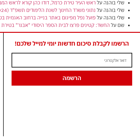
שלי בוהנה
על
ראש העיר טירת כרמל, דודו כהן קורא לראש המ
שלי בוהנה
על
נתוני משרד החינוך לשנת הלימודים תשפ"ד (2024) מציגים ירידה בנתוני הזכאות לבגרות בטירת כרמל
שלי בוהנה
על
פועל נפל מפיגום באתר בנייה ברחוב האגמית בט
שם
על
החשד: קטינים פרצו לבית הספר היסודי "אבנר" בטירת כ
הרשמו לקבלת סיכום חדשות יומי למייל שלכם!
הרשמה