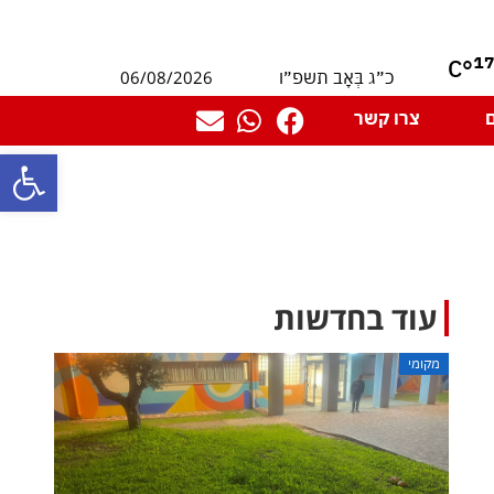
1
°C
06/08/2026
כ״ג בְּאָב תשפ״ו
צרו קשר
פתח סרגל
עוד בחדשות
מקומי