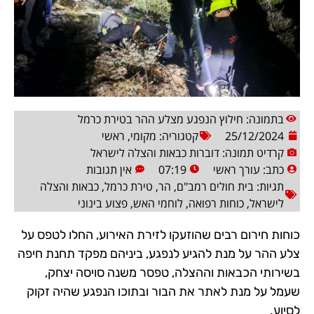
בתמונה: חילוץ הנפגע מצלע ההר בטירת כרמל
25/12/2024
קטגוריה:
מקומי
,
ראשי
קרדיט תמונה: דוברות כבאות והצלה לישראל
כתב:
עורך ראשי
07:19
אין תגובות
תגיות:
בית חולים רמב"ם
,
הר
,
טירת כרמל
,
כבאות והצלה
לישראל
,
כוחות רפואה
,
לוחמי האש
,
פצוע בינוני
כוחות חירום רבים שהוזעקו לזירת האירוע, החלו לטפס על
צלע ההר על מנת להגיע לנפגע, ביניהם מפקד תחנת חיפה
בשירותי הכבאות וההצלה, טפסר משנה סויסה יצחק,
שעמל על מנת לאתר את הבור ובתוכו הנפגע שהיה זקוק
לסיוע.