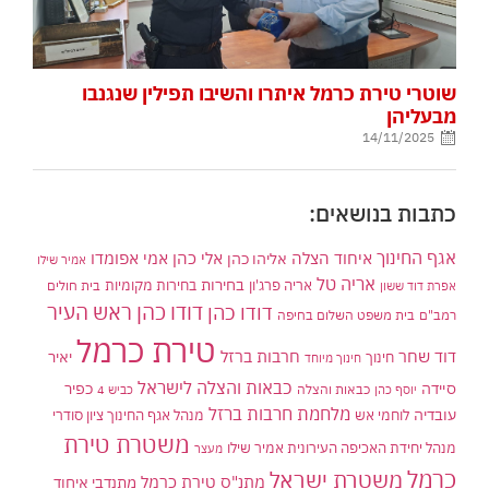
שוטרי טירת כרמל איתרו והשיבו תפילין שנגנבו
מבעליהן
14/11/2025
כתבות בנושאים:
אגף החינוך
איחוד הצלה
אלי כהן
אליהו כהן
אמי אפומדו
אמיר שילו
אריה טל
בחירות
אריה פרג'ון
בחירות מקומיות
בית חולים
אפרת דוד ששון
דודו כהן ראש העיר
דודו כהן
רמב"ם
בית משפט השלום בחיפה
טירת כרמל
דוד שחר
חרבות ברזל
יאיר
חינוך
חינוך מיוחד
כבאות והצלה לישראל
סיידה
כפיר
יוסף כהן
כבאות והצלה
כביש 4
מלחמת חרבות ברזל
עובדיה
לוחמי אש
מנהל אגף החינוך ציון סודרי
משטרת טירת
מנהל יחידת האכיפה העירונית אמיר שילו
מעצר
כרמל
משטרת ישראל
מתנ"ס טירת כרמל
מתנדבי איחוד