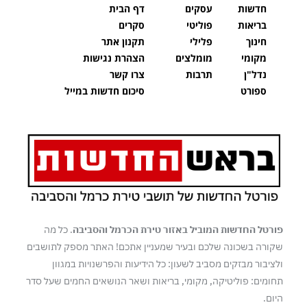
חדשות
עסקים
דף הבית
בריאות
פוליטי
סקרים
חינוך
פלילי
תקנון אתר
מקומי
מומלצים
הצהרת נגישות
נדל"ן
תרבות
צרו קשר
ספורט
סיכום חדשות במייל
פורטל החדשות המוביל באזור טירת הכרמל והסביבה
. כל מה
שקורה בשכונה שלכם ובעיר שמעניין אתכם! האתר מספק לתושבים
ולציבור מבזקים מסביב לשעון: כל הידיעות והפרשנויות במגוון
תחומים: פוליטיקה, מקומי, בריאות ושאר הנושאים החמים שעל סדר
היום.