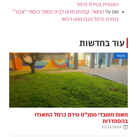
האגמית בטירת כרמל
שם
על
החשד: קטינים פרצו לבית הספר היסודי "אבנר"
בטירת כרמל וגנבו ממנו רכוש
עוד בחדשות
מקומי
מאות מעובדי מתנ"ס טירת כרמל התאגדו
בהסתדרות
21/11/2025