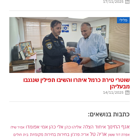
17/11/2025
פלילי
שוטרי טירת כרמל איתרו והשיבו תפילין שנגנבו
מבעליהן
14/11/2025
כתבות בנושאים:
אגף החינוך
איחוד הצלה
אלי כהן
אליהו כהן
אמי אפומדו
אמיר שילו
אריה טל
בחירות
אריה פרג'ון
בחירות מקומיות
בית חולים
אפרת דוד ששון