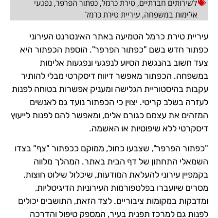
לשירותים חברתיים
,
טירת כרמל
,
כפתור הפרפר
,
נפגעי
אלימות במשפחה
,
עיריית טירת כרמל
עיריית טירת כרמל הטמיעה באתר האינטרנט העירוני
כפתור חדש בשם "כפתור הפרפר". הוספת הכפתור היא
צעד חשוב בהנגשת הסיוע לנפגעי ונפגעות אלימות
במשפחה. הכפתור מאפשר דיווח דיסקרטי מבלי להותיר
עקבות בהיסטוריית הגלישה ומעניק אפשרות בטוחה לפנות
לעזרה בשלב קריטי. יצוין כי הכפתור נועד גם לאנשים
המזהים את עצמם כגורם אלים, ומאפשר להם לפנות לייעוץ
דיסקרטי ללא שיפוטיות או האשמה.
"כפתור הפרפר", שצבעו כחול, ממוקם ככפתור "צף" בצדו
השמאלי התחתון של דף הבית באתר. המהלך מלווה
בקמפיין עירוני להעלאת המודעות, שיכלול שילוט חוצות,
מסרים שיועברו בפלטפורמות העירוניות הדיגיטליות,
ומדבקות במקומות ציבוריים. לצד הזאת, התושבים יכולים
לפנות גם למרכז תפנית בעיר, המספק טיפול והדרכה