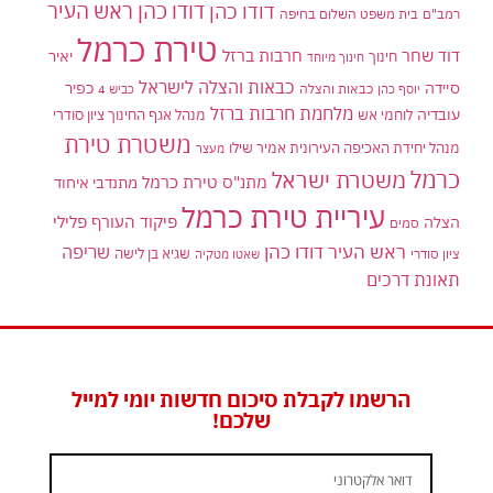
דודו כהן ראש העיר
דודו כהן
רמב"ם
בית משפט השלום בחיפה
טירת כרמל
דוד שחר
חרבות ברזל
יאיר
חינוך
חינוך מיוחד
כבאות והצלה לישראל
סיידה
כפיר
יוסף כהן
כבאות והצלה
כביש 4
מלחמת חרבות ברזל
עובדיה
לוחמי אש
מנהל אגף החינוך ציון סודרי
משטרת טירת
מנהל יחידת האכיפה העירונית אמיר שילו
מעצר
כרמל
משטרת ישראל
מתנ"ס טירת כרמל
מתנדבי איחוד
עיריית טירת כרמל
פיקוד העורף
פלילי
הצלה
סמים
ראש העיר דודו כהן
שריפה
שגיא בן לישה
ציון סודרי
שאטו מטקיה
תאונת דרכים
הרשמו לקבלת סיכום חדשות יומי למייל
שלכם!