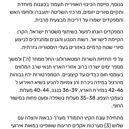
בנוסף, טייסת הכיבוי האווירית תעמוד בכוננות מיוחדת
ותקיים סיורים יזומים, מרכזי השליטה יתוגברו ולוחמי האש
והמפקדים ישמרו על דריכות מבצעית מרבית.
המפקדים הונחו לפעול בשיתוף משטרת ישראל, הקרן
הקיימת לישראל, רשות הטבע והגנים ומתנדבים לביצוע
סיורי שטח קדמיים באזורים בעלי היסטוריה גזרתית.
על פי תחזיות השרות המטאורולוגי החל ממחר (ה') ולמשך
מספר ימים ישררו ברוב אזורי הארץ תנאי שרב המלווים
בעומסי חום כבדים עד קיצוניים. הטמפרטורות יהיו גבוהות
מהרגיל במידה ניכרת והן צפויות להגיע בשיא האירוע ל
42-46 במזרח הארץ, 36-39 בנגב, 40-44 מעלות
בעמקי הצפון, 35-38 מעלות בשפלה ומעט פחות במישור
החוף.
מתחילת עונת הקיץ התמודד מערך כבאות והצלה עם
שלוש (3) מערכות אקלים חריגות שאופיינו במאות אירועי