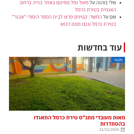
שלי בוהנה
על
פועל נפל מפיגום באתר בנייה ברחוב
האגמית בטירת כרמל
שם
על
החשד: קטינים פרצו לבית הספר היסודי "אבנר"
בטירת כרמל וגנבו ממנו רכוש
עוד בחדשות
מקומי
מאות מעובדי מתנ"ס טירת כרמל התאגדו
בהסתדרות
21/11/2025