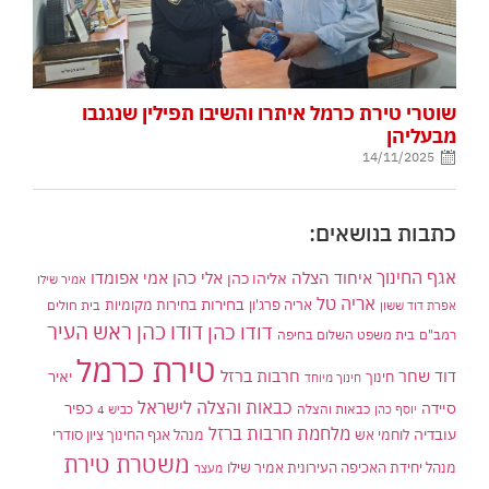
שוטרי טירת כרמל איתרו והשיבו תפילין שנגנבו
מבעליהן
14/11/2025
כתבות בנושאים:
אגף החינוך
איחוד הצלה
אלי כהן
אליהו כהן
אמי אפומדו
אמיר שילו
אריה טל
בחירות
אריה פרג'ון
בחירות מקומיות
בית חולים
אפרת דוד ששון
דודו כהן ראש העיר
דודו כהן
רמב"ם
בית משפט השלום בחיפה
טירת כרמל
דוד שחר
חרבות ברזל
יאיר
חינוך
חינוך מיוחד
כבאות והצלה לישראל
סיידה
כפיר
יוסף כהן
כבאות והצלה
כביש 4
מלחמת חרבות ברזל
עובדיה
לוחמי אש
מנהל אגף החינוך ציון סודרי
משטרת טירת
מנהל יחידת האכיפה העירונית אמיר שילו
מעצר