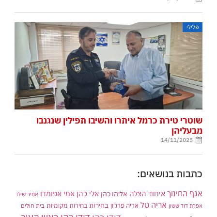
פלילי
שוטרי טירת כרמל איתרו והשיבו תפילין שנגנבו
מבעליהן
14/11/2025
כתבות בנושאים:
אגף החינוך
איחוד הצלה
אלי כהן
אליהו כהן
אמי אפומדו
אמיר שילו
אריה טל
בחירות
אריה פרג'ון
בחירות מקומיות
בית חולים
אפרת דוד ששון