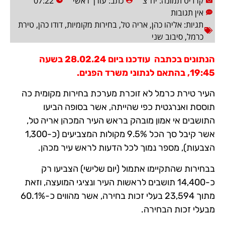
קרדיט תמונה: יח"צ
כתב:
עורך ראשי
07:22
אין תגובות
תגיות:
אליהו כהן
,
אריה טל
,
בחירות מקומיות
,
דודו כהן
,
טירת
כרמל
,
סיבוב שני
הנתונים בכתבה עודכנו ביום 28.02.24 בשעה
19:45, בהתאם לנתוני משרד הפנים.
העיר טירת כרמל לא זוכרת מערכת בחירות מקומית כה
תוססת ואנרגטית כפי שהייתה, אשר בסופה הביעו
התושבים אי אמון מובהק בראש העיר המכהן אריה טל,
אשר קיבל סך הכל 9.5% מקולות המצביעים (כ-1,300
הצבעות), מספר נמוך לכל הדעות לראש עיר מכהן.
בבחירות שהתקיימו אתמול (יום שלישי) הצביעו רק
כ-14,400 תושבים לראשות העיר ונציגי המועצה, וזאת
מתוך 23,594 בעלי זכות בחירה, אשר מהווים כ-60.1%
מבעלי זכות הבחירה.