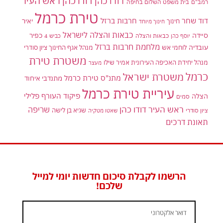
דודו כהן ראש העיר
דודו כהן
רמב"ם
בית משפט השלום בחיפה
טירת כרמל
דוד שחר
חרבות ברזל
יאיר
חינוך
חינוך מיוחד
כבאות והצלה לישראל
סיידה
כפיר
יוסף כהן
כבאות והצלה
כביש 4
מלחמת חרבות ברזל
עובדיה
לוחמי אש
מנהל אגף החינוך ציון סודרי
משטרת טירת
מנהל יחידת האכיפה העירונית אמיר שילו
מעצר
כרמל
משטרת ישראל
מתנ"ס טירת כרמל
מתנדבי איחוד
עיריית טירת כרמל
פיקוד העורף
פלילי
הצלה
סמים
ראש העיר דודו כהן
שריפה
שגיא בן לישה
ציון סודרי
שאטו מטקיה
תאונת דרכים
הרשמו לקבלת סיכום חדשות יומי למייל
שלכם!