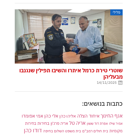
פלילי
שוטרי טירת כרמל איתרו והשיבו תפילין שנגנבו
מבעליהן
14/11/2025
כתבות בנושאים:
אגף החינוך
איחוד הצלה
אלי כהן
אליהו כהן
אמי אפומדו
אריה טל
בחירות
אריה פרג'ון
בחירות
אמיר שילו
אפרת דוד ששון
דודו כהן
מקומיות
בית חולים רמב"ם
בית משפט השלום בחיפה