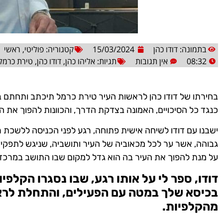
בתמונה: דודו כהן
15/03/2024
קטגוריה:
פוליטי
,
ראשי
08:32
אין תגובות
תגיות:
אליהו כהן
,
דודו כהן
,
טירת כרמל
בחירתו של דודו כהן לראשות העיר טירת כרמל תיכתב ותחתם ב
כנגד כל הסיכויים, האמונה בצדקת הדרך, והכוונות להפוך את ה
ישבנו עם דודו לשיחה אישית פתוחה, רגע לפני הכניסה ללשכת רא
גבוהה, אשר ער לכל מכאוביה של העיר ותושביה, שניגש לתפקיד
על מנת להפוך את העיר בה הוא גדל למקום שבו התושב במרכז.
דודו, ספר לי על אותו רגע, שבו נסגרו הקלפ
בכיסא שלך במטה עם הפעילים, והתחלת לרא
מהקלפיות.