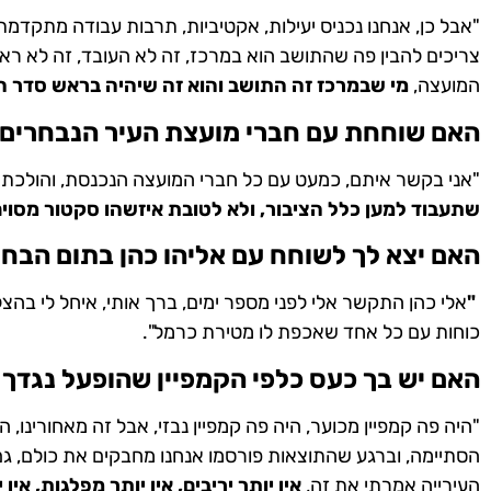
"אבל כן, אנחנו נכניס יעילות, אקטיביות, תרבות עבודה מתקדמ
צריכים להבין פה שהתושב הוא במרכז, זה לא העובד, זה לא ראש
המועצה,
מי שבמרכז זה התושב והוא זה שיהיה בראש סדר ה
האם שוחחת עם חברי מועצת העיר הנבחרים 
"אני בקשר איתם, כמעט עם כל חברי המועצה הנכנסת, והולכת ל
שתעבוד למען כלל הציבור, ולא לטובת איזשהו סקטור מסוים
האם יצא לך לשוחח עם אליהו כהן בתום הבחי
"
אלי כהן התקשר אלי לפני מספר ימים, ברך אותי, איחל לי בהצ
כוחות עם כל אחד שאכפת לו מטירת כרמל".
האם יש בך כעס כלפי הקמפיין שהופעל נגדך 
"היה פה קמפיין מכוער, היה פה קמפיין נבזי, אבל זה מאחורינ
הסתיימה, וברגע שהתוצאות פורסמו אנחנו מחבקים את כולם, ג
העירייה אמרתי את זה,
אין יותר יריבים, אין יותר מפלגות, אין