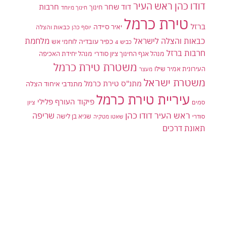
דודו כהן ראש העיר
דוד שחר
חרבות
חינוך
חינוך מיוחד
טירת כרמל
ברזל
יאיר סיידה
יוסף כהן
כבאות והצלה
כבאות והצלה לישראל
מלחמת
כפיר עובדיה
לוחמי אש
כביש 4
חרבות ברזל
מנהל אגף החינוך ציון סודרי
מנהל יחידת האכיפה
משטרת טירת כרמל
העירונית אמיר שילו
מעצר
משטרת ישראל
מתנ"ס טירת כרמל
מתנדבי איחוד הצלה
עיריית טירת כרמל
פיקוד העורף
פלילי
סמים
ציון
ראש העיר דודו כהן
שריפה
שגיא בן לישה
סודרי
שאטו מטקיה
תאונת דרכים