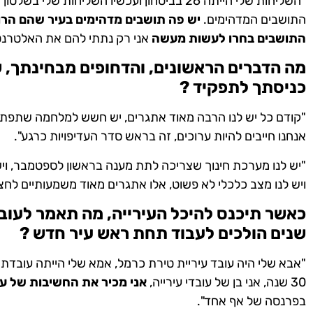
"השליחות שלי הייתה 26 בביטחון ועכשיו השליחות 
התושבים המדהימים.
יש פה תושבים מדהימים בעיר שהם הרוח
התושבים בחרו לעשות מעשה
אני רק נתתי להם את האלטרנטיב
מה הדברים הראשונים, והדחופים מבחינתך, 
כניסתך לתפקיד ?
"קודם כל יש לנו הרבה מאוד אתגרים, יש חשש למלחמה שתפתח
אנחנו חייבים להיות ערוכים, זה בראש סדר העדיפויות כרגע".
"יש לנו מערכת חינוך שצריכה לתת מענה בראשון לספטמבר, ויש 
ויש לנו מצב כלכלי לא פשוט, אלו אתגרים מאוד משמעותיים לחצ
כאשר תיכנס להיכל העירייה, מה תאמר לעוב
שנים הולכים לעבוד תחת ראש עיר חדש ?
"אבא שלי היה עובד עיריית טירת כרמל, אמא שלי הייתה עובדת 
30 שנה, אני בן של עובדי עירייה,
אני מכיר את החשיבות של עו
בפרנסה של אף אחד".