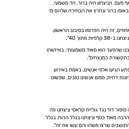
 פעם. הניצחון היה ברור, חד משמעי,
8295 איש ואישה, שהביעו באופן ברור ונחרץ את הבחירה שלהם מי
 חוויתי את זה כבר בסיבוב הראשון, שכמעט הגענו ל-37% אחוזים, זה היה הפרומו בסיבוב הראשון.
ת מתוך 40".
בנו שהפער הוא מאוד משמעותי. באיזשהו
 בתקשורת כמנצחים".
תע הגיעו אלפי אנשים, באמת באירוע
ציונות דתית, ממש אנשים טובים, שפשוט
סיפור דוד נגד גוליית קלאסי וניצחנו פה
בה מאוד כסף וניצחנו בגלל הרוח, בגלל
התושבים שרצו משהו והם עשו את זה".