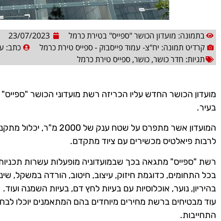
בתמונה: מועדון הכושר "ספייס" בטירת כרמל
23/07/2023
קרדיט תמונה: יח"צ- עמוד פייסבוק - ספייס טירת כרמל
כתב:
עו
תגיות:
חדר כושר
,
כושר
,
ספייס טירת כרמל
בעיר.
המועדון אשר מתפרס על שטח ענק
לרבות פיאלטיס מכשירים עם ציוד מתקדם.
רשת "ספייס" מתגאה בכך שבמועדוניה מופעלות עשרות תכניות 
בכל התחומים, כדוגמת חיזוק, עיצוב, חיטוב, הורדה במשקל, שינוי
בהיריון, נוער, אוכלוסיות עם בעיות לחץ דם, בעיות השמנה ועוד.
עוד מבטיחים ברשת מחירים מיוחדים בהם המתאמנים יוכלו לבח
התחייבות.