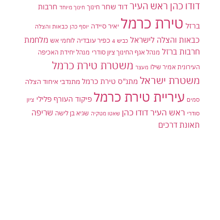
דודו כהן ראש העיר
דוד שחר
חרבות
חינוך
חינוך מיוחד
טירת כרמל
ברזל
יאיר סיידה
יוסף כהן
כבאות והצלה
כבאות והצלה לישראל
מלחמת
כפיר עובדיה
לוחמי אש
כביש 4
חרבות ברזל
מנהל אגף החינוך ציון סודרי
מנהל יחידת האכיפה
משטרת טירת כרמל
העירונית אמיר שילו
מעצר
משטרת ישראל
מתנ"ס טירת כרמל
מתנדבי איחוד הצלה
עיריית טירת כרמל
פיקוד העורף
פלילי
סמים
ציון
ראש העיר דודו כהן
שריפה
שגיא בן לישה
סודרי
שאטו מטקיה
תאונת דרכים