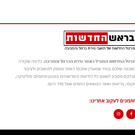
ורטל החדשות המוביל באזור טירת הכרמל והסביבה
. כל מה שקורה
שכונה שלכם ובעיר שמעניין אתכם! האתר מספק לתושבים ולציבור
בזקים מסביב לשעון: כל הידיעות והפרשנויות במגוון תחומים: פוליטיקה,
קומי, בריאות ושאר הנושאים החמים שעל סדר היום.
וזמנים לעקוב אחרינו: