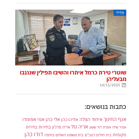
פלילי
שוטרי טירת כרמל איתרו והשיבו תפילין שנגנבו
מבעליהן
14/11/2025
כתבות בנושאים:
אגף החינוך
איחוד הצלה
אלי כהן
אליהו כהן
אמי אפומדו
אריה טל
בחירות
אריה פרג'ון
בחירות
אמיר שילו
אפרת דוד ששון
דודו כהן
מקומיות
בית חולים רמב"ם
בית משפט השלום בחיפה