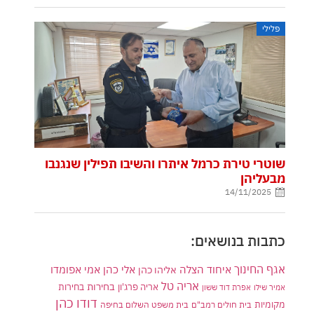
פלילי
שוטרי טירת כרמל איתרו והשיבו תפילין שנגנבו
מבעליהן
14/11/2025
כתבות בנושאים:
אגף החינוך
איחוד הצלה
אלי כהן
אליהו כהן
אמי אפומדו
אריה טל
בחירות
אריה פרג'ון
בחירות
אמיר שילו
אפרת דוד ששון
דודו כהן
מקומיות
בית חולים רמב"ם
בית משפט השלום בחיפה