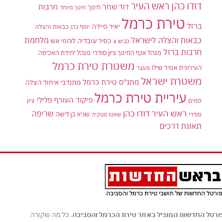
דודו כהן ראש העיר
דוד שחר
חרבות
חינוך
חינוך מיוחד
טירת כרמל
ברזל
יאיר סיידה
יוסף כהן
כבאות והצלה
כבאות והצלה לישראל
מלחמת
כפיר עובדיה
לוחמי אש
כביש 4
חרבות ברזל
מנהל אגף החינוך ציון סודרי
מנהל יחידת האכיפה
משטרת טירת כרמל
העירונית אמיר שילו
מעצר
משטרת ישראל
מתנ"ס טירת כרמל
מתנדבי איחוד הצלה
עיריית טירת כרמל
פיקוד העורף
פלילי
סמים
ציון
ראש העיר דודו כהן
שריפה
שגיא בן לישה
סודרי
שאטו מטקיה
תאונת דרכים
ורטל החדשות המוביל באזור טירת הכרמל והסביבה
. כל מה שקורה