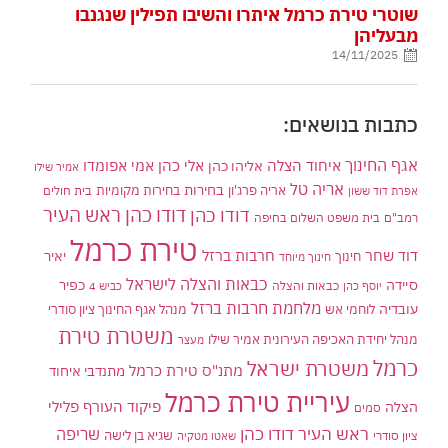
שוטרי טירת כרמל איתרו והשיבו תפילין שנגנבו
מבעליהן
14/11/2025
כתבות בנושאים:
אגף החינוך
איחוד הצלה
אלי כהן
אליהו כהן
אמי אפומדו
אמיר שילו
אריה טל
בחירות
אריה פרג'ון
בחירות מקומיות
בית חולים
אפרת דוד ששון
דודו כהן ראש העיר
דודו כהן
רמב"ם
בית משפט השלום בחיפה
טירת כרמל
דוד שחר
חרבות ברזל
יאיר
חינוך
חינוך מיוחד
כבאות והצלה לישראל
סיידה
כפיר
יוסף כהן
כבאות והצלה
כביש 4
מלחמת חרבות ברזל
עובדיה
לוחמי אש
מנהל אגף החינוך ציון סודרי
משטרת טירת
מנהל יחידת האכיפה העירונית אמיר שילו
מעצר
כרמל
משטרת ישראל
מתנ"ס טירת כרמל
מתנדבי איחוד
עיריית טירת כרמל
פיקוד העורף
פלילי
הצלה
סמים
ראש העיר דודו כהן
שריפה
שגיא בן לישה
ציון סודרי
שאטו מטקיה