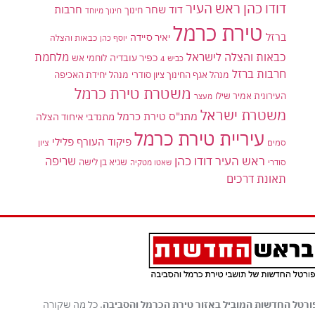
דודו כהן ראש העיר
דוד שחר
חרבות
חינוך
חינוך מיוחד
טירת כרמל
ברזל
יאיר סיידה
יוסף כהן
כבאות והצלה
כבאות והצלה לישראל
מלחמת
כפיר עובדיה
לוחמי אש
כביש 4
חרבות ברזל
מנהל אגף החינוך ציון סודרי
מנהל יחידת האכיפה
משטרת טירת כרמל
העירונית אמיר שילו
מעצר
משטרת ישראל
מתנ"ס טירת כרמל
מתנדבי איחוד הצלה
עיריית טירת כרמל
פיקוד העורף
פלילי
סמים
ציון
ראש העיר דודו כהן
שריפה
שגיא בן לישה
סודרי
שאטו מטקיה
תאונת דרכים
ורטל החדשות המוביל באזור טירת הכרמל והסביבה
. כל מה שקורה