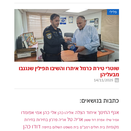
פלילי
שוטרי טירת כרמל איתרו והשיבו תפילין שנגנבו
מבעליהן
14/11/2025
כתבות בנושאים:
אגף החינוך
איחוד הצלה
אלי כהן
אליהו כהן
אמי אפומדו
אריה טל
בחירות
אריה פרג'ון
בחירות
אמיר שילו
אפרת דוד ששון
דודו כהן
מקומיות
בית חולים רמב"ם
בית משפט השלום בחיפה