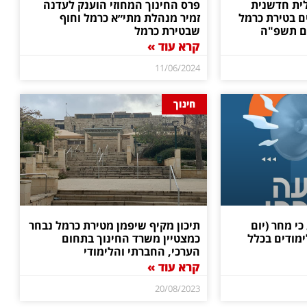
לית חדשנית
פרס החינוך המחוזי הוענק לעדנה
ים בטירת כרמל
זמיר מנהלת מתי״א כרמל וחוף
ם תשפ"ה
שבטירת כרמל
קרא עוד »
11/06/2024
חינוך
י מחר (יום
תיכון מקיף שיפמן מטירת כרמל נבחר
ימודים בכלל
כמצטיין משרד החינוך בתחום
הערכי, החברתי והלימודי
קרא עוד »
20/08/2023