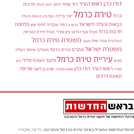
דודו כהן ראש העיר
דוד שחר
חרבות
חינוך
חינוך מיוחד
טירת כרמל
ברזל
יאיר סיידה
יוסף כהן
כבאות והצלה
כבאות והצלה לישראל
מלחמת
כפיר עובדיה
לוחמי אש
כביש 4
חרבות ברזל
מנהל אגף החינוך ציון סודרי
מנהל יחידת האכיפה
משטרת טירת כרמל
העירונית אמיר שילו
מעצר
משטרת ישראל
מתנ"ס טירת כרמל
מתנדבי איחוד הצלה
עיריית טירת כרמל
פיקוד העורף
פלילי
סמים
ציון
ראש העיר דודו כהן
שריפה
שגיא בן לישה
סודרי
שאטו מטקיה
תאונת דרכים
ורטל החדשות המוביל באזור טירת הכרמל והסביבה
. כל מה שקורה