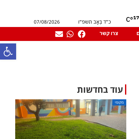
1
°C
07/08/2026
כ״ד בְּאָב תשפ״ו
צרו קשר
פתח סרגל
עוד בחדשות
מקומי