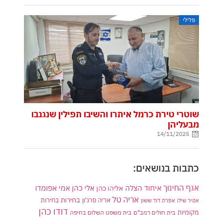
פלילי
שוטרי טירת כרמל איתרו והשיבו תפילין שנגנבו
מבעליהן
14/11/2025
כתבות בנושאים:
אגף החינוך
איחוד הצלה
אלי כהן
אליהו כהן
אמי אפומדו
אריה טל
בחירות
אריה פרג'ון
בחירות
אמיר שילו
אפרת דוד ששון
דודו כהן
מקומיות
בית חולים רמב"ם
בית משפט השלום בחיפה