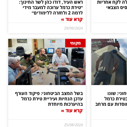
לה לקח אחריות
ראש העיר, דודו כהן לשר החינוך:
סיס הצבאי
״טירת כרמל ערוכה למעבר מידי
לרמה 2 ולחזרה ללימודים״
קרא עוד »
29/09/2024
מקומי
ני: שונו
בשל המצב הביטחוני: פיקוד העורף
בטירת כרמל
עדכן הנחיות ועיריית טירת כרמל
מוסדות עם מרחב
בהיערכות מיוחדת
קרא עוד »
25/08/2024