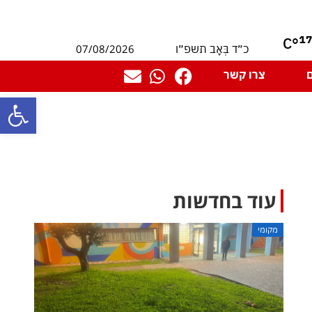
1
°C
07/08/2026
כ״ד בְּאָב תשפ״ו
צרו קשר
פתח סרגל
עוד בחדשות
מקומי