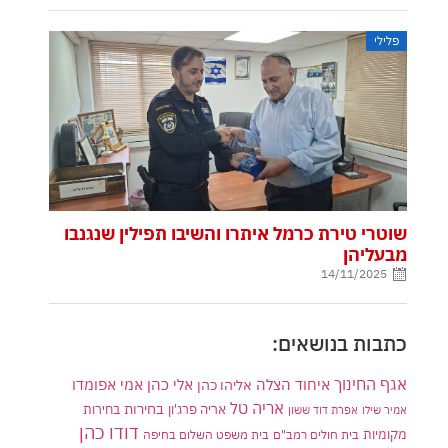
פלילי
שוטרי טירת כרמל איתרו והשיבו תפילין שנגנבו
מבעליהן
14/11/2025
כתבות בנושאים:
אגף החינוך
איחוד הצלה
אלי כהן
אליהו כהן
אמי אפומדו
אריה טל
בחירות
אריה פרג'ון
בחירות
אמיר שילו
אפרת דוד ששון
דודו כהן
מקומיות
בית חולים רמב"ם
בית משפט השלום בחיפה