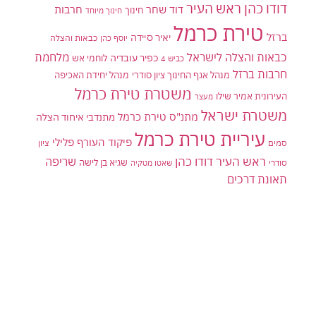
דודו כהן ראש העיר
דוד שחר
חרבות
חינוך
חינוך מיוחד
טירת כרמל
ברזל
יאיר סיידה
יוסף כהן
כבאות והצלה
כבאות והצלה לישראל
מלחמת
כפיר עובדיה
לוחמי אש
כביש 4
חרבות ברזל
מנהל אגף החינוך ציון סודרי
מנהל יחידת האכיפה
משטרת טירת כרמל
העירונית אמיר שילו
מעצר
משטרת ישראל
מתנ"ס טירת כרמל
מתנדבי איחוד הצלה
עיריית טירת כרמל
פיקוד העורף
פלילי
סמים
ציון
ראש העיר דודו כהן
שריפה
שגיא בן לישה
סודרי
שאטו מטקיה
תאונת דרכים