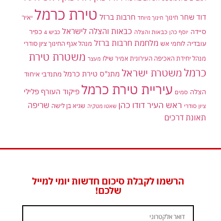
טירת כרמל
דוד שחר
חרבות ברזל
יאיר
חינוך
חינוך מיוחד
כבאות והצלה לישראל
סיידה
כפיר
יוסף כהן
כבאות והצלה
כביש 4
מלחמת חרבות ברזל
עובדיה
לוחמי אש
מנהל אגף החינוך ציון סודרי
משטרת טירת
מנהל יחידת האכיפה העירונית אמיר שילו
מעצר
כרמל
משטרת ישראל
מתנ"ס טירת כרמל
מתנדבי איחוד
עיריית טירת כרמל
פיקוד העורף
פלילי
הצלה
סמים
ראש העיר דודו כהן
שריפה
שגיא בן לישה
ציון סודרי
שאטו מטקיה
תאונת דרכים
הרשמו לקבלת סיכום חדשות יומי למייל
שלכם!