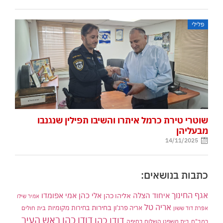
פלילי
שוטרי טירת כרמל איתרו והשיבו תפילין שנגנבו
מבעליהן
14/11/2025
כתבות בנושאים:
אגף החינוך
איחוד הצלה
אלי כהן
אליהו כהן
אמי אפומדו
אמיר שילו
אריה טל
בחירות
אריה פרג'ון
בחירות מקומיות
בית חולים
אפרת דוד ששון
דודו כהן ראש העיר
דודו כהן
רמב"ם
בית משפט השלום בחיפה