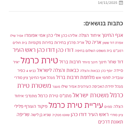
14/11/2025
כתבות בנושאים:
אגף החינוך
איחוד הצלה
אלי כהן
אליהו כהן
אמי אפומדו
אמיר שילו
אריה טל
בחירות
אריה פרג'ון
בחירות מקומיות
בית חולים
אפרת דוד ששון
דודו כהן ראש העיר
דודו כהן
רמב"ם
בית משפט השלום בחיפה
טירת כרמל
דוד שחר
חרבות ברזל
יאיר
חינוך
חינוך מיוחד
כבאות והצלה לישראל
סיידה
כפיר
יוסף כהן
כבאות והצלה
כביש 4
מלחמת חרבות ברזל
עובדיה
לוחמי אש
מנהל אגף החינוך ציון סודרי
משטרת טירת
מנהל יחידת האכיפה העירונית אמיר שילו
מעצר
כרמל
משטרת ישראל
מתנ"ס טירת כרמל
מתנדבי איחוד
עיריית טירת כרמל
פיקוד העורף
פלילי
הצלה
סמים
ראש העיר דודו כהן
שריפה
שגיא בן לישה
ציון סודרי
שאטו מטקיה
תאונת דרכים