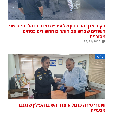
פקחי אגף הביטחון של עיריית טירת כרמל תפסו שני
חשודים שברשותם חומרים החשודים כסמים
מסוכנים
17/11/2025
פלילי
שוטרי טירת כרמל איתרו והשיבו תפילין שנגנבו
מבעליהן