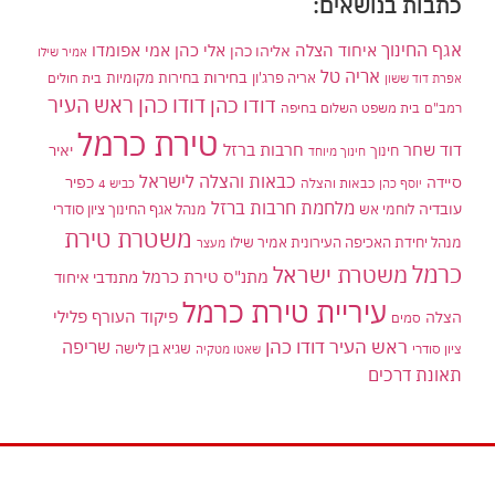
כתבות בנושאים:
אגף החינוך
איחוד הצלה
אלי כהן
אליהו כהן
אמי אפומדו
אמיר שילו
אריה טל
בחירות
אריה פרג'ון
בחירות מקומיות
בית חולים
אפרת דוד ששון
דודו כהן ראש העיר
דודו כהן
רמב"ם
בית משפט השלום בחיפה
טירת כרמל
דוד שחר
חרבות ברזל
יאיר
חינוך
חינוך מיוחד
כבאות והצלה לישראל
סיידה
כפיר
יוסף כהן
כבאות והצלה
כביש 4
מלחמת חרבות ברזל
עובדיה
לוחמי אש
מנהל אגף החינוך ציון סודרי
משטרת טירת
מנהל יחידת האכיפה העירונית אמיר שילו
מעצר
כרמל
משטרת ישראל
מתנ"ס טירת כרמל
מתנדבי איחוד
עיריית טירת כרמל
פיקוד העורף
פלילי
הצלה
סמים
ראש העיר דודו כהן
שריפה
שגיא בן לישה
ציון סודרי
שאטו מטקיה
תאונת דרכים