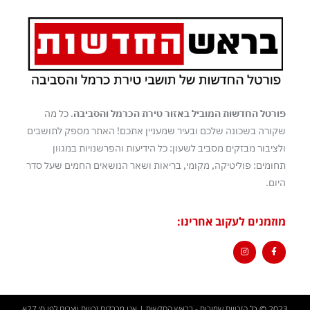
פורטל החדשות המוביל באזור טירת הכרמל והסביבה
. כל מה
שקורה בשכונה שלכם ובעיר שמעניין אתכם! האתר מספק לתושבים
ולציבור מבזקים מסביב לשעון: כל הידיעות והפרשנויות במגוון
תחומים: פוליטיקה, מקומי, בריאות ושאר הנושאים החמים שעל סדר
היום.
מוזמנים לעקוב אחרינו:
2023 © כל הזכויות שמורות - בראש החדשות | אנו מכבדים זכויות יוצרים לפי ס׳ 27א