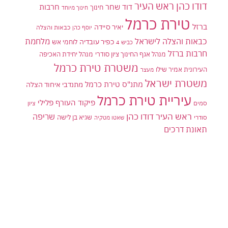
דודו כהן ראש העיר
דוד שחר
חרבות
חינוך
חינוך מיוחד
טירת כרמל
ברזל
יאיר סיידה
יוסף כהן
כבאות והצלה
כבאות והצלה לישראל
מלחמת
כפיר עובדיה
לוחמי אש
כביש 4
חרבות ברזל
מנהל אגף החינוך ציון סודרי
מנהל יחידת האכיפה
משטרת טירת כרמל
העירונית אמיר שילו
מעצר
משטרת ישראל
מתנ"ס טירת כרמל
מתנדבי איחוד הצלה
עיריית טירת כרמל
פיקוד העורף
פלילי
סמים
ציון
ראש העיר דודו כהן
שריפה
שגיא בן לישה
סודרי
שאטו מטקיה
תאונת דרכים