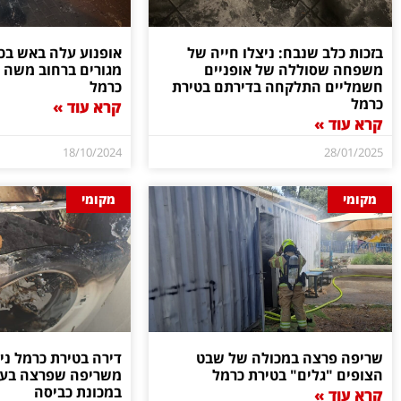
בזכות כלב שנבח: ניצלו חייה של
אופנוע עלה באש בכ
משפחה שסוללה של אופניים
מגורים ברחוב משה 
חשמליים התלקחה בדירתם בטירת
כרמל
כרמל
קרא עוד »
קרא עוד »
18/10/2024
28/01/2025
מקומי
מקומי
שריפה פרצה במכולה של שבט
דירה בטירת כרמל ני
הצופים "גלים" בטירת כרמל
משריפה שפרצה בעק
במכונת כביסה
קרא עוד »