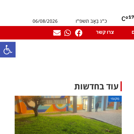
1
°C
06/08/2026
כ״ג בְּאָב תשפ״ו
צרו קשר
פתח סרגל
עוד בחדשות
מקומי