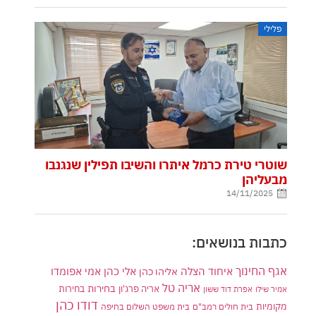
פלילי
שוטרי טירת כרמל איתרו והשיבו תפילין שנגנבו
מבעליהן
14/11/2025
כתבות בנושאים:
אגף החינוך
איחוד הצלה
אלי כהן
אליהו כהן
אמי אפומדו
אריה טל
בחירות
אריה פרג'ון
בחירות
אמיר שילו
אפרת דוד ששון
דודו כהן
מקומיות
בית חולים רמב"ם
בית משפט השלום בחיפה